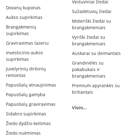
Vestuviniai žiedai
Dovanų kuponas
Sužadėtuvių žiedai
Aukso supirkimas
Moteriški žiedai su
Brangakmenių
brangakmeniais
supirkimas
Vyriški žiedai su
Graviravimas lazeriu
brangakmeniais
Investicinio aukso
Auskarai su deimantais
supirkimas
Grandinėlės su
Juvelyrinių dirbinių
pakabukais ir
remontas
brangakmeniais
Papuošalų atnaujinimas
Premium apyrankės su
briliantais
Papuošalų gamyba
Papuošalų graviravimas
Visos...
Sidabro supirkimas
Žiedo dydžio keitimas
Žiedo nuėmimas