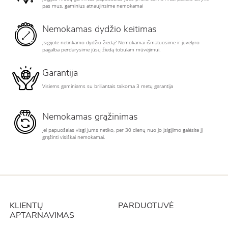
pas mus, gaminius atnaujinsime nemokamai
Nemokamas dydžio keitimas
Įsigijote netinkamo dydžio žiedą? Nemokamai išmatuosime ir juvelyro
pagalba perdarysime jūsų žiedą tobulam mūvėjimui.
Garantija
Visiems gaminiams su briliantais taikoma 3 metų garantija
Nemokamas grąžinimas
Jei papuošalas visgi Jums netiko, per 30 dienų nuo jo įsigijimo galėsite jį
grąžinti visiškai nemokamai.
KLIENTŲ
PARDUOTUVĖ
APTARNAVIMAS