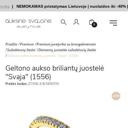
myba
|
NEMOKAMAS pristatymas Lietuvoje
|
nuolaidos iki -40%
|
0
Pradžia
Premium
Premium juvelyrika su brangakmeniais
Sužadėtuvių žiedai
Deimantų juostelės sužadėtuvių žiedai
Geltono aukso briliantų juostelė "Svaja" (1556)
Geltono aukso briliantų juostelė
"Svaja" (1556)
Prekės kodas:
Z1556-3-8-56937/h
-20%