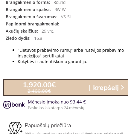
Brangakmenio forma:
Round
Brangakmenio spalva:
RW-W
Brangakmenio švarumas:
VS-SI
Papildomi brangakmeniai:
Akučių skaičius:
29 vnt.
Žiedo dydis:
16.8
"Lietuvos prabavimo rūmų" arba "Latvijos prabavimo
inspekcijos" sertifikatai
Kokybės ir autentiškumo garantija.
1,920.00€
Į krepšelį
2,400.00€
Mėnesio įmoka nuo 93.44 €
Paskolos laikotarpis 24 mėnesių
Papuošalų priežiūra
Įsigijus mūsų gamintus papuošalus juos prižiūrėsime mes, pakaks atvykti