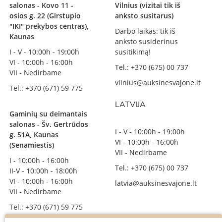
salonas - Kovo 11 -
Vilnius (vizitai tik iš
osios g. 22 (Girstupio
anksto susitarus)
"IKI" prekybos centras),
Darbo laikas: tik iš
Kaunas
anksto susiderinus
I - V - 10:00h - 19:00h
susitikimą!
VI - 10:00h - 16:00h
Tel.: +370 (675) 00 737
VII - Nedirbame
vilnius@auksinesvajone.lt
Tel.: +370 (671) 59 775
LATVIJA
Gaminių su deimantais
salonas - Šv. Gertrūdos
I - V - 10:00h - 19:00h
g. 51A, Kaunas
VI - 10:00h - 16:00h
(Senamiestis)
VII - Nedirbame
I - 10:00h - 16:00h
Tel.: +370 (675) 00 737
II-V - 10:00h - 18:00h
VI - 10:00h - 16:00h
latvia@auksinesvajone.lt
VII - Nedirbame
Tel.: +370 (671) 59 775