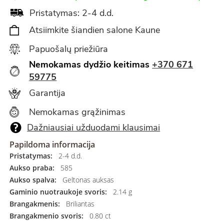
Pristatymas: 2-4 d.d.
Atsiimkite šiandien salone Kaune
Papuošalų priežiūra
Nemokamas dydžio keitimas
+370 671
59775
Garantija
Nemokamas grąžinimas
Dažniausiai užduodami klausimai
Papildoma informacija
Pristatymas:
2-4 d.d.
Aukso praba:
585
Aukso spalva:
Geltonas auksas
Gaminio nuotraukoje svoris:
2.14 g
Brangakmenis:
Briliantas
Brangakmenio svoris:
0.80 ct