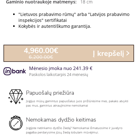
Gaminio nuotraukoje matmenys:
18 cm
"Lietuvos prabavimo rūmų" arba "Latvijos prabavimo
inspekcijos" sertifikatai
Kokybės ir autentiškumo garantija.
4,960.00€
Į krepšelį
6,200.00€
Mėnesio įmoka nuo 241.39 €
Paskolos laikotarpis 24 mėnesių
Papuošalų priežiūra
Įsigijus mūsų gamintus papuošalus juos prižiūrėsime mes, pakaks atvykti
pas mus, gaminius atnaujinsime nemokamai
Nemokamas dydžio keitimas
Įsigijote netinkamo dydžio žiedą? Nemokamai išmatuosime ir juvelyro
pagalba perdarysime jūsų žiedą tobulam mūvėjimui.