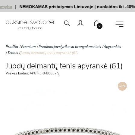
amyba
|
NEMOKAMAS pristatymas Lietuvoje
|
nuolaidos iki -40%
0
Pradžia
Premium
Premium juvelyrika su brangakmeniais
Apyrankės
Tennis
Juodų deimantų tenis apyrankė (61)
Juodų deimantų tenis apyrankė (61)
Prekės kodas:
AP61-3-8-86887/j
-20%