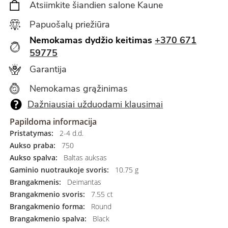
Atsiimkite šiandien salone Kaune
Papuošalų priežiūra
Nemokamas dydžio keitimas
+370 671
59775
Garantija
Nemokamas grąžinimas
Dažniausiai užduodami klausimai
Papildoma informacija
Pristatymas:
2-4 d.d.
Aukso praba:
750
Aukso spalva:
Baltas auksas
Gaminio nuotraukoje svoris:
10.75 g
Brangakmenis:
Deimantas
Brangakmenio svoris:
7.55 ct
Brangakmenio forma:
Round
Brangakmenio spalva:
Black