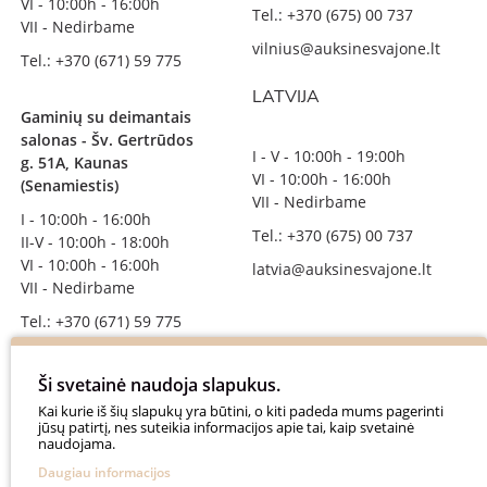
VI - 10:00h - 16:00h
Tel.: +370 (675) 00 737
VII - Nedirbame
vilnius@auksinesvajone.lt
Tel.: +370 (671) 59 775
LATVIJA
Gaminių su deimantais
salonas - Šv. Gertrūdos
I - V - 10:00h - 19:00h
g. 51A, Kaunas
VI - 10:00h - 16:00h
(Senamiestis)
VII - Nedirbame
I - 10:00h - 16:00h
Tel.: +370 (675) 00 737
II-V - 10:00h - 18:00h
VI - 10:00h - 16:00h
latvia@auksinesvajone.lt
VII - Nedirbame
Tel.: +370 (671) 59 775
info@auksinesvajone.lt
Ši svetainė naudoja slapukus.
SEKITE MUS
Kai kurie iš šių slapukų yra būtini, o kiti padeda mums pagerinti
jūsų patirtį, nes suteikia informacijos apie tai, kaip svetainė
naudojama.
auksinesvajone
Daugiau informacijos