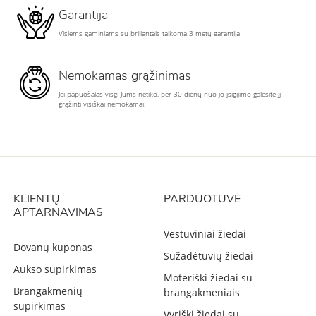
Garantija
Visiems gaminiams su briliantais taikoma 3 metų garantija
Nemokamas grąžinimas
Jei papuošalas visgi Jums netiko, per 30 dienų nuo jo įsigijimo galėsite jį
grąžinti visiškai nemokamai.
KLIENTŲ
PARDUOTUVĖ
APTARNAVIMAS
Vestuviniai žiedai
Dovanų kuponas
Sužadėtuvių žiedai
Aukso supirkimas
Moteriški žiedai su
Brangakmenių
brangakmeniais
supirkimas
Vyriški žiedai su