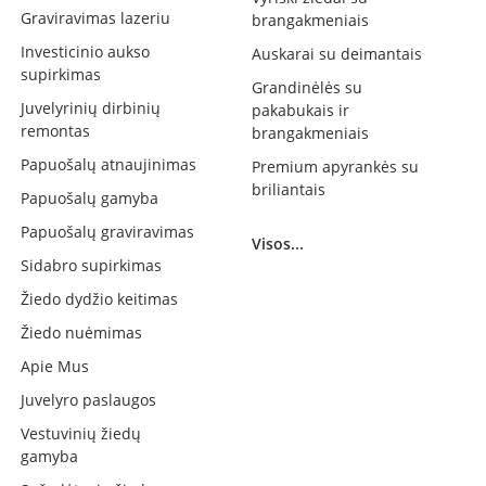
Graviravimas lazeriu
brangakmeniais
Investicinio aukso
Auskarai su deimantais
supirkimas
Grandinėlės su
Juvelyrinių dirbinių
pakabukais ir
remontas
brangakmeniais
Papuošalų atnaujinimas
Premium apyrankės su
briliantais
Papuošalų gamyba
Papuošalų graviravimas
Visos...
Sidabro supirkimas
Žiedo dydžio keitimas
Žiedo nuėmimas
Apie Mus
Juvelyro paslaugos
Vestuvinių žiedų
gamyba