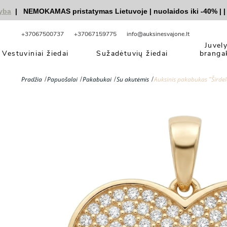
|
NEMOKAMAS pristatymas Lietuvoje
|
nuolaidos iki -40%
|
|
Ve
+37067500737
+37067159775
info@auksinesvajone.lt
Juvel
Vestuviniai žiedai
Sužadėtuvių žiedai
branga
Pradžia
Papuošalai
Pakabukai
Su akutėmis
Auksinis pakabukas "Širdel