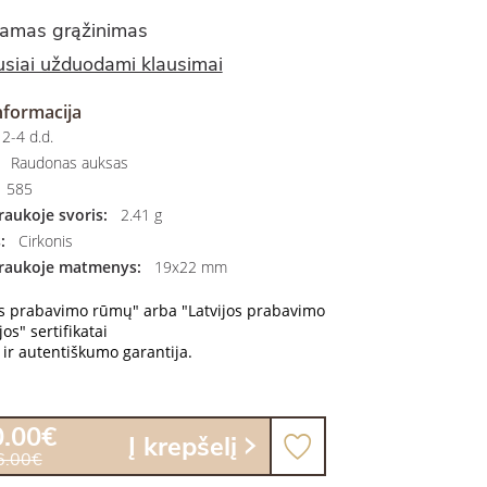
amas grąžinimas
siai užduodami klausimai
nformacija
2-4 d.d.
Raudonas auksas
585
aukoje svoris:
2.41 g
:
Cirkonis
raukoje matmenys:
19x22 mm
os prabavimo rūmų" arba "Latvijos prabavimo
os" sertifikatai
ir autentiškumo garantija.
0.00€
Į krepšelį
6.00€