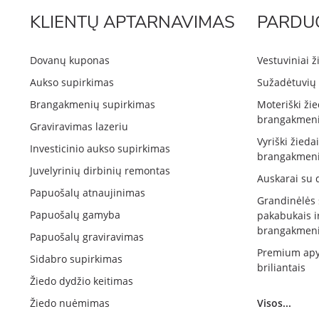
KLIENTŲ APTARNAVIMAS
PARDU
Dovanų kuponas
Vestuviniai ž
Aukso supirkimas
Sužadėtuvių 
Brangakmenių supirkimas
Moteriški žie
brangakmeni
Graviravimas lazeriu
Vyriški žieda
Investicinio aukso supirkimas
brangakmeni
Juvelyrinių dirbinių remontas
Auskarai su 
Papuošalų atnaujinimas
Grandinėlės
Papuošalų gamyba
pakabukais i
brangakmeni
Papuošalų graviravimas
Premium apy
Sidabro supirkimas
briliantais
Žiedo dydžio keitimas
Žiedo nuėmimas
Visos...