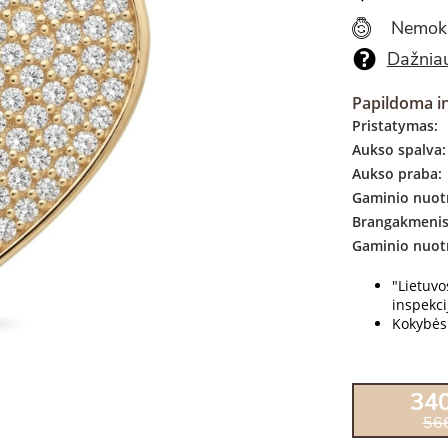
Nemok
Dažniau
Papildoma i
Pristatymas:
Aukso spalva:
Aukso praba:
Gaminio nuotr
Brangakmenis
Gaminio nuot
"Lietuv
inspekcij
Kokybės 
34
56