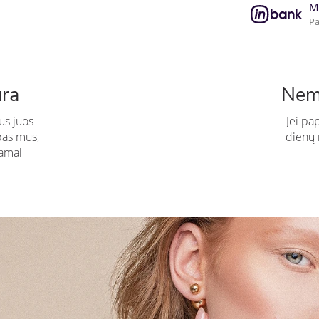
M
Pa
ūra
Nem
us juos
Jei pa
pas mus,
dienų n
amai