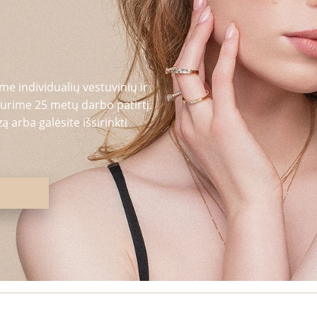
me individualių vestuvinių ir
urime 25 metų darbo patirtį.
 arba galėsite išsirinkti