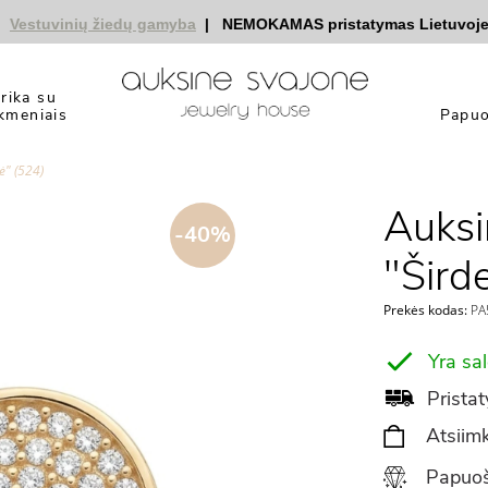
stuvinių žiedų gamyba
|
NEMOKAMAS pristatymas Lietuvoje
|
nu
yrika su
kmeniais
Papuo
ė" (524)
Auksi
-40%
"Šird
Prekės kodas:
PA
Yra sa
Pristat
Atsiimk
Papuoš