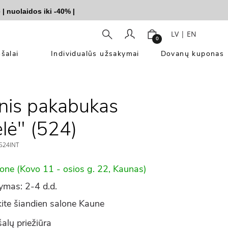
olaidos iki -40%
|
LV
|
EN
0
šalai
Individualūs užsakymai
Dovanų kuponas
nis pakabukas
elė" (524)
524INT
lone (Kovo 11 - osios g. 22, Kaunas)
ymas: 2-4 d.d.
ite šiandien salone Kaune
alų priežiūra