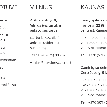
OTUVĖ
VILNIUS
KAUNAS
iedai
A. Goštauto g. 8,
Juvelyrų dirbtuv
Vilnius (vizitai tik iš
- osios g. 22 (G
žiedai
anksto susitarus)
centras), Kauna
dai su
Darbo laikas: tik iš
I - V - 10:00h - 
ais
anksto susiderinus
VI - 10:00h - 16:
i su
susitikimą!
VII - Nedirbame
ais
Tel.: +370 (675) 00 737
Tel.: +370 (671) 
deimantais
vilnius@auksinesvajone.lt
 su
Gaminių su deim
r
Gertrūdos g. 51
ais
I - 10:00h - 16:0
rankės su
II-V - 10:00h - 1
VI - 10:00h - 16:
VII - Nedirbame
Tel.: +370 (671) 