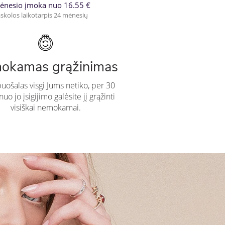
ėnesio įmoka nuo 16.55 €
skolos laikotarpis 24 mėnesių
okamas grąžinimas
puošalas visgi Jums netiko, per 30
uo jo įsigijimo galėsite jį grąžinti
visiškai nemokamai.