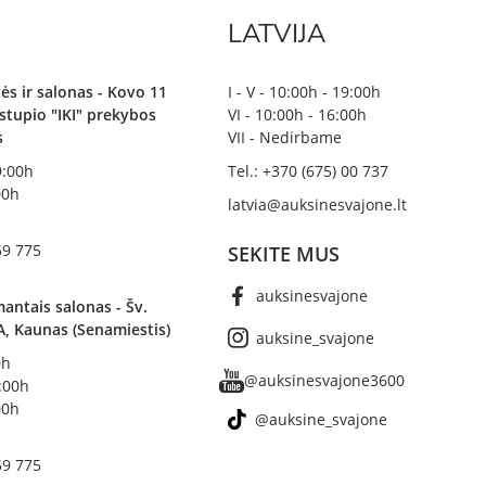
LATVIJA
ės ir salonas - Kovo 11
I - V - 10:00h - 19:00h
irstupio "IKI" prekybos
VI - 10:00h - 16:00h
s
VII - Nedirbame
19:00h
Tel.: +370 (675) 00 737
00h
latvia@auksinesvajone.lt
59 775
SEKITE MUS
auksinesvajone
antais salonas - Šv.
A, Kaunas (Senamiestis)
auksine_svajone
0h
@auksinesvajone3600
8:00h
00h
@auksine_svajone
59 775