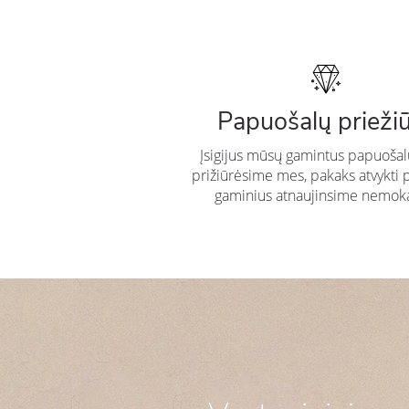
Papuošalų prieži
Įsigijus mūsų gamintus papuošal
prižiūrėsime mes, pakaks atvykti 
gaminius atnaujinsime nemok