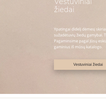
Vestuviniai
žiedai
Ypatingai didelį dėmesį skiria
sužadėtuvių žiedų gamybai. T
Pagaminsime pagal Jūsų eskizą
gaminius iš mūsų katalogo.
Vestuviniai žiedai