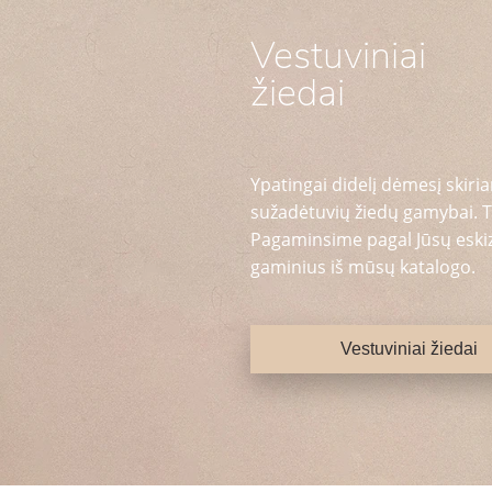
Vestuviniai
žiedai
Ypatingai didelį dėmesį skiria
sužadėtuvių žiedų gamybai. T
Pagaminsime pagal Jūsų eskizą
gaminius iš mūsų katalogo.
Vestuviniai žiedai