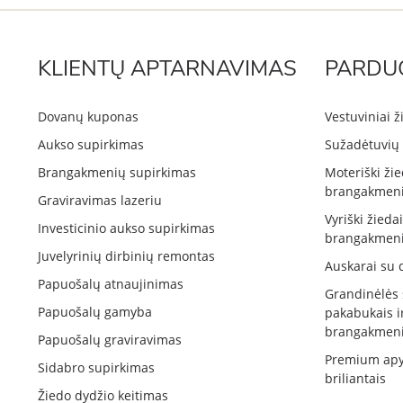
KLIENTŲ APTARNAVIMAS
PARDU
Dovanų kuponas
Vestuviniai ž
Aukso supirkimas
Sužadėtuvių 
Brangakmenių supirkimas
Moteriški žie
brangakmeni
Graviravimas lazeriu
Vyriški žieda
Investicinio aukso supirkimas
brangakmeni
Juvelyrinių dirbinių remontas
Auskarai su 
Papuošalų atnaujinimas
Grandinėlės
Papuošalų gamyba
pakabukais i
brangakmeni
Papuošalų graviravimas
Premium apy
Sidabro supirkimas
briliantais
Žiedo dydžio keitimas