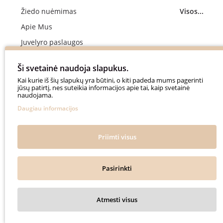
Žiedo nuėmimas
Visos...
Apie Mus
Juvelyro paslaugos
Vestuvinių žiedų gamyba
Ši svetainė naudoja slapukus.
Sužadėtuvių žiedų gamyba
Kai kurie iš šių slapukų yra būtini, o kiti padeda mums pagerinti
jūsų patirtį, nes suteikia informacijos apie tai, kaip svetainė
Apmokėjimas
naudojama.
Pristatymo terminai ir sąlygos
Daugiau informacijos
Privatumo politika
Dažniausiai užduodami klausimai
Priimti visus
Naudinga Informacija
Pasirinkti
Auksinė Svajonė © 2018. All rights reserved.
Atmesti visus