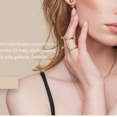
me individualių vestuvinių ir
urime 25 metų darbo patirtį.
 arba galėsite išsirinkti