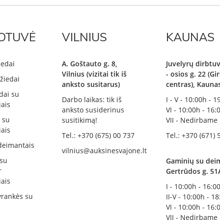
OTUVĖ
VILNIUS
KAUNAS
iedai
A. Goštauto g. 8,
Juvelyrų dirbtuv
Vilnius (vizitai tik iš
- osios g. 22 (G
žiedai
anksto susitarus)
centras), Kauna
dai su
Darbo laikas: tik iš
I - V - 10:00h - 
ais
anksto susiderinus
VI - 10:00h - 16:
i su
susitikimą!
VII - Nedirbame
ais
Tel.: +370 (675) 00 737
Tel.: +370 (671) 
deimantais
vilnius@auksinesvajone.lt
 su
Gaminių su deim
r
Gertrūdos g. 51
ais
I - 10:00h - 16:0
rankės su
II-V - 10:00h - 1
VI - 10:00h - 16:
VII - Nedirbame