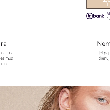
1
M
Pa
ūra
Nem
us juos
Jei pa
pas mus,
dienų n
amai