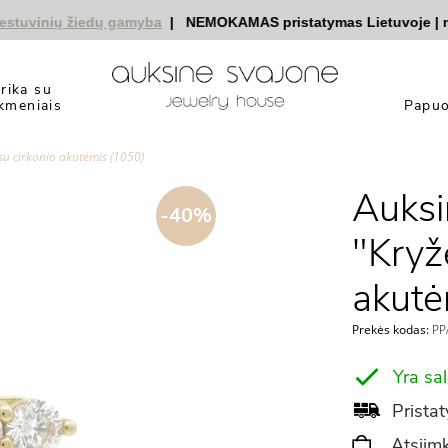
vinių žiedų gamyba
|
NEMOKAMAS pristatymas Lietuvoje
|
nuol
yrika su
kmeniais
Papuo
su cirkonio akutėmis (1050)
Auksi
-40%
"Kryže
akutė
Prekės kodas:
PP
Yra sa
Pristat
Atsiimk