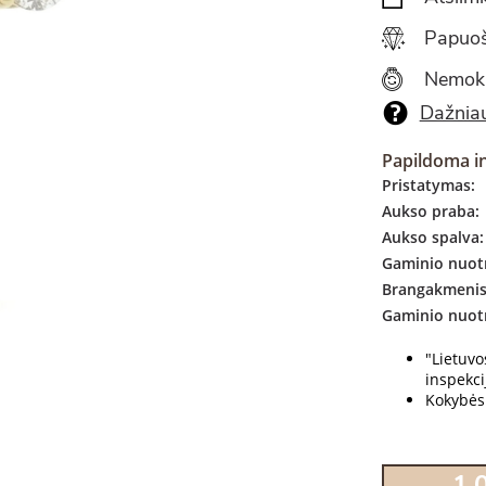
Papuoš
Nemok
Dažniau
Papildoma i
Pristatymas:
Aukso praba:
Aukso spalva:
Gaminio nuotr
Brangakmenis
Gaminio nuot
"Lietuv
inspekcij
Kokybės 
1,