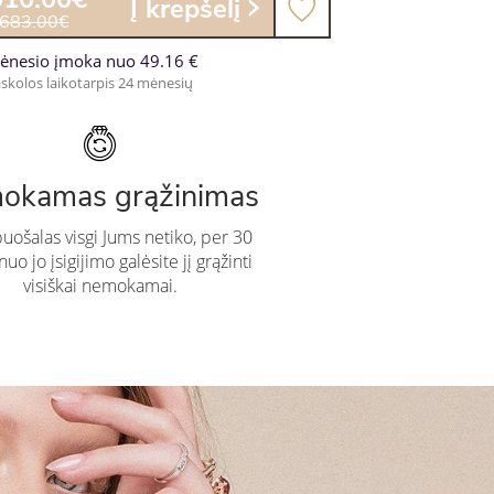
Į krepšelį
,683.00€
ėnesio įmoka nuo 49.16 €
skolos laikotarpis 24 mėnesių
okamas grąžinimas
puošalas visgi Jums netiko, per 30
uo jo įsigijimo galėsite jį grąžinti
visiškai nemokamai.