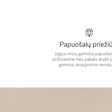
Papuošalų prieži
Įsigijus mūsų gamintus papuošal
prižiūrėsime mes, pakaks atvykti 
gaminius atnaujinsime nemok