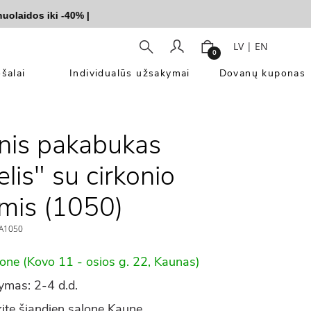
aidos iki -40%
|
LV
|
EN
0
šalai
Individualūs užsakymai
Dovanų kuponas
nis pakabukas
lis" su cirkonio
mis (1050)
A1050
lone (Kovo 11 - osios g. 22, Kaunas)
ymas: 2-4 d.d.
ite šiandien salone Kaune