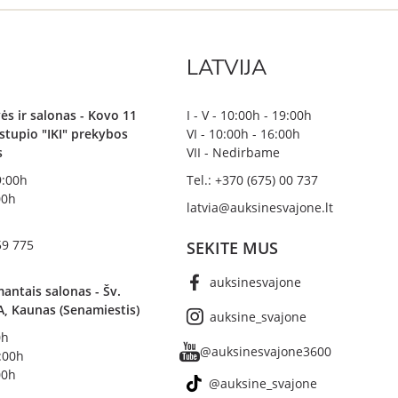
LATVIJA
ės ir salonas - Kovo 11
I - V - 10:00h - 19:00h
irstupio "IKI" prekybos
VI - 10:00h - 16:00h
s
VII - Nedirbame
19:00h
Tel.: +370 (675) 00 737
00h
latvia@auksinesvajone.lt
59 775
SEKITE MUS
auksinesvajone
antais salonas - Šv.
A, Kaunas (Senamiestis)
auksine_svajone
0h
@auksinesvajone3600
8:00h
00h
@auksine_svajone