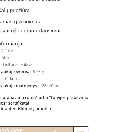
alų priežiūra
amas grąžinimas
siai užduodami klausimai
nformacija
2-4 d.d.
585
Geltonas auksas
aukoje svoris:
6.73 g
:
Cirkonis
raukoje matmenys:
28x40mm
os prabavimo rūmų" arba "Latvijos prabavimo
os" sertifikatai
ir autentiškumo garantija.
010.00€