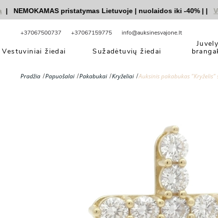
NEMOKAMAS pristatymas Lietuvoje
|
nuolaidos iki -40%
|
|
Vestu
+37067500737
+37067159775
info@auksinesvajone.lt
Juvel
Vestuviniai žiedai
Sužadėtuvių žiedai
branga
Pradžia
Papuošalai
Pakabukai
Kryželiai
Auksinis pakabukas "Kryželis" 