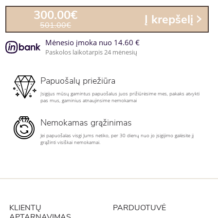
300.00€
Į krepšelį
501.00€
Mėnesio įmoka nuo 14.60 €
Paskolos laikotarpis 24 mėnesių
Papuošalų priežiūra
Įsigijus mūsų gamintus papuošalus juos prižiūrėsime mes, pakaks atvykti
pas mus, gaminius atnaujinsime nemokamai
Nemokamas grąžinimas
Jei papuošalas visgi Jums netiko, per 30 dienų nuo jo įsigijimo galėsite jį
grąžinti visiškai nemokamai.
KLIENTŲ
PARDUOTUVĖ
APTARNAVIMAS