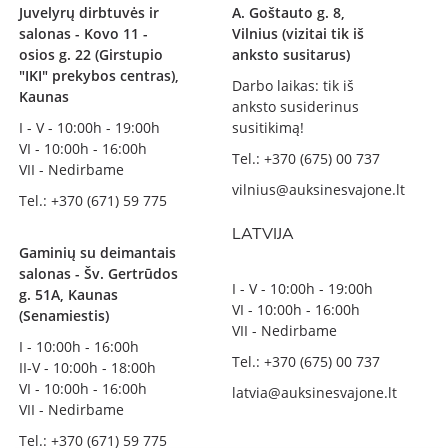
Juvelyrų dirbtuvės ir
A. Goštauto g. 8,
salonas - Kovo 11 -
Vilnius (vizitai tik iš
osios g. 22 (Girstupio
anksto susitarus)
"IKI" prekybos centras),
Darbo laikas: tik iš
Kaunas
anksto susiderinus
I - V - 10:00h - 19:00h
susitikimą!
VI - 10:00h - 16:00h
Tel.: +370 (675) 00 737
VII - Nedirbame
vilnius@auksinesvajone.lt
Tel.: +370 (671) 59 775
LATVIJA
Gaminių su deimantais
salonas - Šv. Gertrūdos
I - V - 10:00h - 19:00h
g. 51A, Kaunas
VI - 10:00h - 16:00h
(Senamiestis)
VII - Nedirbame
I - 10:00h - 16:00h
Tel.: +370 (675) 00 737
II-V - 10:00h - 18:00h
VI - 10:00h - 16:00h
latvia@auksinesvajone.lt
VII - Nedirbame
Tel.: +370 (671) 59 775