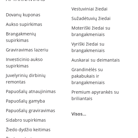
Vestuviniai žiedai
Dovanų kuponas
Sužadėtuvių žiedai
Aukso supirkimas
Moteriški žiedai su
Brangakmenių
brangakmeniais
supirkimas
Vyriški žiedai su
Graviravimas lazeriu
brangakmeniais
Investicinio aukso
Auskarai su deimantais
supirkimas
Grandinėlės su
Juvelyrinių dirbinių
pakabukais ir
remontas
brangakmeniais
Papuošalų atnaujinimas
Premium apyrankės su
briliantais
Papuošalų gamyba
Papuošalų graviravimas
Visos...
Sidabro supirkimas
Žiedo dydžio keitimas