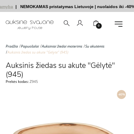
amyba
|
NEMOKAMAS pristatymas Lietuvoje
|
nuolaidos iki -40%
0
Pradžia
Papuošalai
Auksiniai žiedai moterims
Su akutėmis
Auksinis žiedas su akute "Gėlytė" (945)
Auksinis žiedas su akute "Gėlytė"
(945)
Prekės kodas:
Z945
-40%