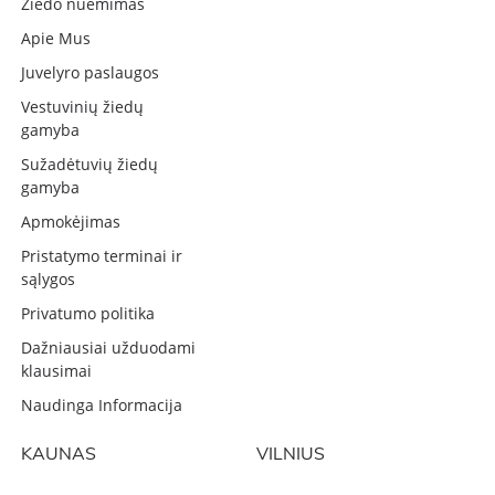
Žiedo nuėmimas
Apie Mus
Juvelyro paslaugos
Vestuvinių žiedų
gamyba
Sužadėtuvių žiedų
gamyba
Apmokėjimas
Pristatymo terminai ir
sąlygos
Privatumo politika
Dažniausiai užduodami
klausimai
Naudinga Informacija
KAUNAS
VILNIUS