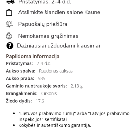
Pristatymas: 2-4 d.d.
Atsiimkite šiandien salone Kaune
Papuošalų priežiūra
Nemokamas grąžinimas
Dažniausiai užduodami klausimai
Papildoma informacija
Pristatymas:
2-4 d.d.
Aukso spalva:
Raudonas auksas
Aukso praba:
585
Gaminio nuotraukoje svoris:
2.13 g
Brangakmenis:
Cirkonis
Žiedo dydis:
17.6
"Lietuvos prabavimo rūmų" arba "Latvijos prabavimo
inspekcijos" sertifikatai
Kokybės ir autentiškumo garantija.