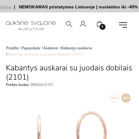
amyba
|
NEMOKAMAS pristatymas Lietuvoje
|
nuolaidos iki -40%
0
Pradžia
Papuošalai
Auskarai
Kabantys auskarai
Kabantys auskarai su juodais dobilais (2101)
Kabantys auskarai su juodais dobilais
(2101)
Prekės kodas:
000GAU2101
New
-40%