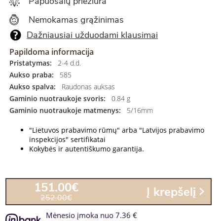
Papuošalų priežiūra
Nemokamas grąžinimas
Dažniausiai užduodami klausimai
Papildoma informacija
Pristatymas:
2-4 d.d.
Aukso praba:
585
Aukso spalva:
Raudonas auksas
Gaminio nuotraukoje svoris:
0.84 g
Gaminio nuotraukoje matmenys:
5/16mm
"Lietuvos prabavimo rūmų" arba "Latvijos prabavimo
inspekcijos" sertifikatai
Kokybės ir autentiškumo garantija.
151.00€
Į krepšelį
252.00€
Mėnesio įmoka nuo 7.36 €