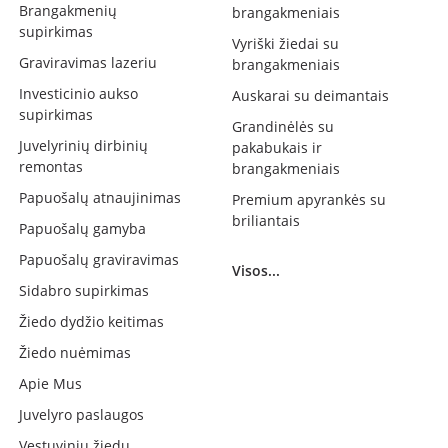
Brangakmenių
brangakmeniais
supirkimas
Vyriški žiedai su
Graviravimas lazeriu
brangakmeniais
Investicinio aukso
Auskarai su deimantais
supirkimas
Grandinėlės su
Juvelyrinių dirbinių
pakabukais ir
remontas
brangakmeniais
Papuošalų atnaujinimas
Premium apyrankės su
briliantais
Papuošalų gamyba
Papuošalų graviravimas
Visos...
Sidabro supirkimas
Žiedo dydžio keitimas
Žiedo nuėmimas
Apie Mus
Juvelyro paslaugos
Vestuvinių žiedų