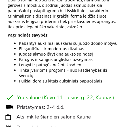
gerovės simboliu, o sodriai juodas akmuo suteikia
papuošalui paslaptingumo bei išskirtinio charakterio.
Minimalistinis dizainas ir grakšti forma leidžia šiuos
auskarus lengvai priderinti tiek prie kasdienės aprangos,
tiek prie elegantiško vakarinio įvaizdžio.
Pagrindinės savybės:
Kabantys auksiniai auskarai su juodo dobilo motyvu
Elegantiškas ir modernus dizainas
Juodas akmuo išryškina aukso spindesį
Patogus ir saugus angliškas užsegimas
Lengvi ir patogūs nešioti kasdien
Tinka įvairioms progoms – nuo kasdienybės iki
švenčių
Puikiai dera su kitais auksiniais papuošalais
Yra salone (Kovo 11 - osios g. 22, Kaunas)
Pristatymas: 2-4 d.d.
Atsiimkite šiandien salone Kaune