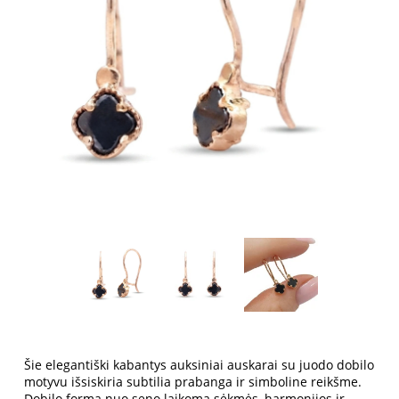
Šie elegantiški kabantys auksiniai auskarai su juodo dobilo
motyvu išsiskiria subtilia prabanga ir simboline reikšme.
Dobilo forma nuo seno laikoma sėkmės, harmonijos ir