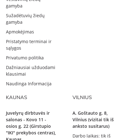
gamyba
Sužadėtuvių žiedų
gamyba
Apmokėjimas
Pristatymo terminai ir
sąlygos
Privatumo politika
Dažniausiai užduodami
klausimai
Naudinga Informacija
KAUNAS
VILNIUS
Juvelyrų dirbtuvės ir
A. Goštauto g. 8,
salonas - Kovo 11 -
Vilnius (vizitai tik iš
osios g. 22 (Girstupio
anksto susitarus)
"IKI" prekybos centras),
Darbo laikas: tik iš
Kaunas