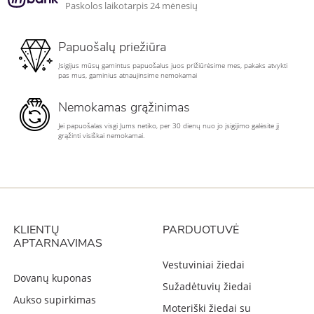
Paskolos laikotarpis 24 mėnesių
Papuošalų priežiūra
Įsigijus mūsų gamintus papuošalus juos prižiūrėsime mes, pakaks atvykti
pas mus, gaminius atnaujinsime nemokamai
Nemokamas grąžinimas
Jei papuošalas visgi Jums netiko, per 30 dienų nuo jo įsigijimo galėsite jį
grąžinti visiškai nemokamai.
KLIENTŲ
PARDUOTUVĖ
APTARNAVIMAS
Vestuviniai žiedai
Dovanų kuponas
Sužadėtuvių žiedai
Aukso supirkimas
Moteriški žiedai su