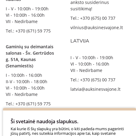
anksto susiderinus
I - V - 10:00h - 19:00h
susitikimą!
VI - 10:00h - 16:00h
Tel.: +370 (675) 00 737
VII - Nedirbame
vilnius@auksinesvajone.lt
Tel.: +370 (671) 59 775
LATVIJA
Gaminių su deimantais
salonas - Šv. Gertrūdos
I - V - 10:00h - 19:00h
g. 51A, Kaunas
VI - 10:00h - 16:00h
(Senamiestis)
VII - Nedirbame
I - 10:00h - 16:00h
Tel.: +370 (675) 00 737
II-V - 10:00h - 18:00h
VI - 10:00h - 16:00h
latvia@auksinesvajone.lt
VII - Nedirbame
Tel.: +370 (671) 59 775
info@auksinesvajone.lt
Ši svetainė naudoja slapukus.
SEKITE MUS
Kai kurie iš šių slapukų yra būtini, o kiti padeda mums pagerinti
jūsų patirtį, nes suteikia informacijos apie tai, kaip svetainė