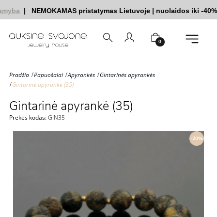
amyba
|
NEMOKAMAS pristatymas Lietuvoje
|
nuolaidos iki -40%
0
Pradžia
Papuošalai
Apyrankės
Gintarinės apyrankės
Gintarinė apyrankė (35)
Gintarinė apyrankė (35)
Prekės kodas:
GIN35
-20%