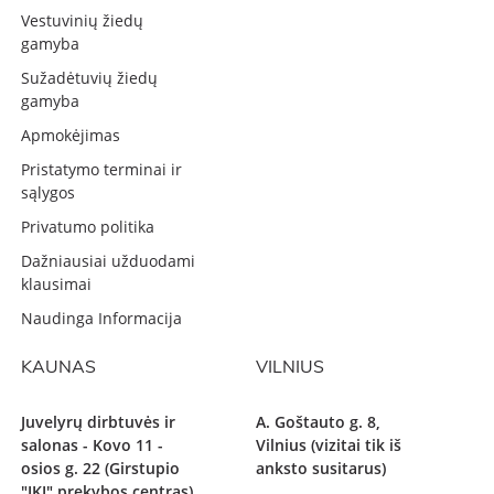
Vestuvinių žiedų
gamyba
Sužadėtuvių žiedų
gamyba
Apmokėjimas
Pristatymo terminai ir
sąlygos
Privatumo politika
Dažniausiai užduodami
klausimai
Naudinga Informacija
KAUNAS
VILNIUS
Juvelyrų dirbtuvės ir
A. Goštauto g. 8,
salonas - Kovo 11 -
Vilnius (vizitai tik iš
osios g. 22 (Girstupio
anksto susitarus)
"IKI" prekybos centras),