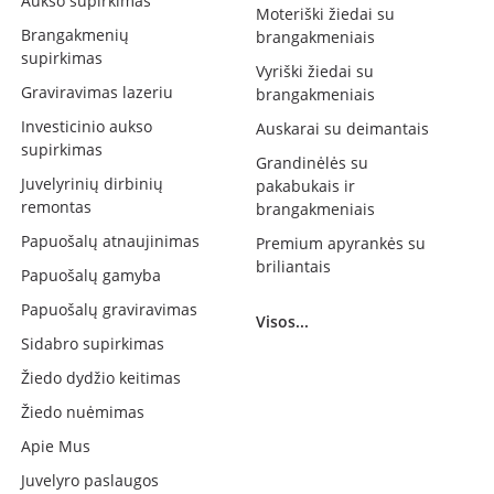
Aukso supirkimas
Moteriški žiedai su
Brangakmenių
brangakmeniais
supirkimas
Vyriški žiedai su
Graviravimas lazeriu
brangakmeniais
Investicinio aukso
Auskarai su deimantais
supirkimas
Grandinėlės su
Juvelyrinių dirbinių
pakabukais ir
remontas
brangakmeniais
Papuošalų atnaujinimas
Premium apyrankės su
briliantais
Papuošalų gamyba
Papuošalų graviravimas
Visos...
Sidabro supirkimas
Žiedo dydžio keitimas
Žiedo nuėmimas
Apie Mus
Juvelyro paslaugos