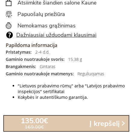
Atsiimkite šiandien salone Kaune
Papuošalų priežiūra
Nemokamas grąžinimas
Dažniausiai užduodami klausimai
Papildoma informacija
Pristatymas:
2-4 d.d.
Gaminio nuotraukoje svoris:
15.38 g
Brangakmenis:
Gintaras
Gaminio nuotraukoje matmenys:
Reguliuojamas
"Lietuvos prabavimo rūmų" arba "Latvijos prabavimo
inspekcijos" sertifikatai
Kokybės ir autentiškumo garantija.
135.00€
Į krepšelį
169.00€