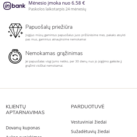
Mėnesio įmoka nuo 6.58 €
Paskolos laikotarpis 24 mėnesių
Papuošalų priežiūra
Įsigijus mūsų gamintus papuošalus juos prižiūrėsime mes, pakaks atvykti
pas mus, gaminius atnaujinsime nemokamai
Nemokamas grąžinimas
Jei papuošalas visgi Jums netiko, per 30 dienų nuo jo įsigijimo galėsite jį
grąžinti visiškai nemokamai.
KLIENTŲ
PARDUOTUVĖ
APTARNAVIMAS
Vestuviniai žiedai
Dovanų kuponas
Sužadėtuvių žiedai