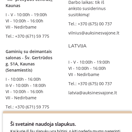
Darbo laikas: tik iš
Kaunas
anksto susiderinus
I - V - 10:00h - 19:00h
susitikimą!
VI - 10:00h - 16:00h
Tel.: +370 (675) 00 737
VII - Nedirbame
vilnius@auksinesvajone.lt
Tel.: +370 (671) 59 775
LATVIJA
Gaminių su deimantais
salonas - Šv. Gertrūdos
I - V - 10:00h - 19:00h
g. 51A, Kaunas
VI - 10:00h - 16:00h
(Senamiestis)
VII - Nedirbame
I - 10:00h - 16:00h
Tel.: +370 (675) 00 737
II-V - 10:00h - 18:00h
VI - 10:00h - 16:00h
latvia@auksinesvajone.lt
VII - Nedirbame
Tel.: +370 (671) 59 775
info@auksinesvajone.lt
Ši svetainė naudoja slapukus.
SEKITE MUS
Kai kurie iš šių slapukų yra būtini, o kiti padeda mums pagerinti