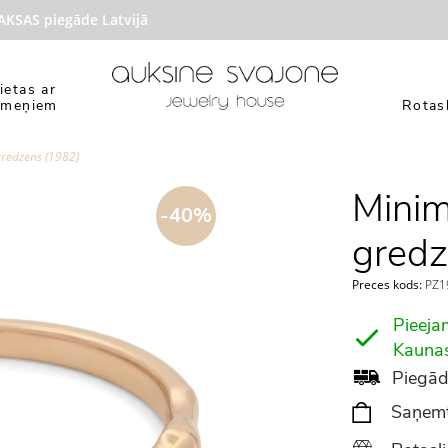
AS piegāde Latvijā
ietas ar
kmeņiem
Rotasl
gredzens (1982)
Minim
-40%
gredz
Preces kods:
PZ1
Pieeja
Kauna
Piegād
Saņemt