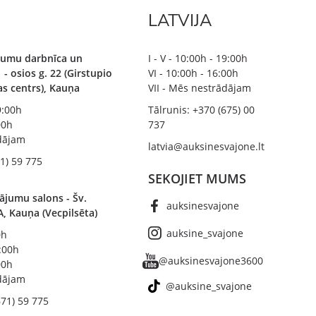
LATVIJA
ājumu darbnīca un
I - V - 10:00h - 19:00h
 - osios g. 22 (Girstupio
VI - 10:00h - 16:00h
bas centrs), Kauņa
VII - Mēs nestrādājam
19:00h
Tālrunis: +370 (675) 00
00h
737
ādājam
latvia@auksinesvajone.lt
1) 59 775
SEKOJIET MUMS
ājumu salons - Šv.
auksinesvajone
A, Kauņa (Vecpilsēta)
auksine_svajone
0h
8:00h
@auksinesvajone3600
00h
ādājam
@auksine_svajone
671) 59 775