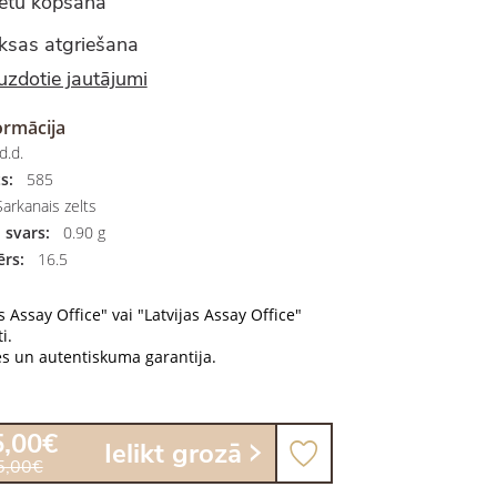
ietu kopšana
sas atgriešana
uzdotie jautājumi
ormācija
d.d.
s:
585
arkanais zelts
 svars:
0.90 g
rs:
16.5
s Assay Office" vai "Latvijas Assay Office"
i.
es un autentiskuma garantija.
5,00€
Ielikt grozā
5,00€