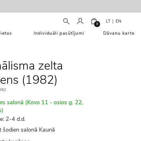
LT
|
EN
0
ietas
Individuāli pasūtījumi
Dāvanu karte
ālisma zelta
ens (1982)
982
ms salonā (Kovo 11 - osios g. 22,
s)
e: 2-4 d.d.
 šodien salonā Kaunā