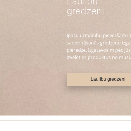
Laulību
gredzeni
Īpašu uzmanību pievēršam in
saderināšanās gredzenu izga
pieredze. Izgatavosim pēc Jūsu
izvēlēties produktus no mūsu
Laulību gredzeni