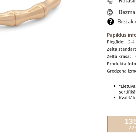
Rotasl
Bezmak
Biežāk 
Papildus inf
Piegāde:
2-4 
Zelta standart
Zelta krāsa:
S
Produkta foto
Gredzena izmē
"Lietuva
sertifikāt
Kvalitāt
13
22