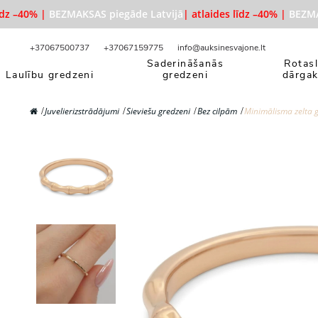
z –40% |
BEZMAKSAS piegāde Latvijā
| atlaides līdz –40% |
BEZMAKS
+37067500737
+37067159775
info@auksinesvajone.lt
Saderināšanās
Rotasl
Laulību gredzeni
gredzeni
dārga
Juvelierizstrādājumi
Sieviešu gredzeni
Bez cilpām
Minimālisma zelta 