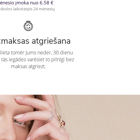
ėnesio įmoka nuo 6.58 €
skolos laikotarpis 24 mėnesių
maksas atgriešana
slieta tomēr Jums neder, 30 dienu
 tās iegādes varēsiet to pilnīgi bez
maksas atgriezt.