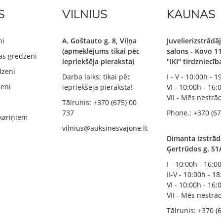
S
VILNIUS
KAUNAS
ni
A. Goštauto g. 8, Viļņa
Juvelierizstrād
(apmeklējums tikai pēc
salons - Kovo 11
ās gredzeni
iepriekšēja pieraksta)
"IKI" tirdzniecī
dzeni
Darba laiks: tikai pēc
I - V - 10:00h - 
zeni
iepriekšēja pieraksta!
VI - 10:00h - 16:
VII - Mēs nestr
Tālrunis: +370 (675) 00
737
Phone.: +370 (67
kariņiem
vilnius@auksinesvajone.lt
Dimanta izstrād
Ģertrūdos g. 51
I - 10:00h - 16:0
II-V - 10:00h - 1
VI - 10:00h - 16:
VII - Mēs nestr
Tālrunis: +370 (