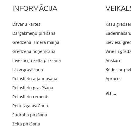
INFORMĀCIJA
VEIKAL
Dāvanu kartes
Kāzu gredze
Dārgakmeņu pirkšana
Saderināšan
Gredzena izmēra maiņa
Sieviešu gre
Gredzena noņemšana
Vīriešu gred
Investīciju zelta pirkšana
Auskari
Lāzergravēšana
Ķēdes ar pie
Rotaslietu atjaunošana
Aproces
Rotaslietu gravēšana
Visi...
Rotaslietu remonts
Rotu izgatavošana
Sudraba pirkšana
Zelta pirkšana