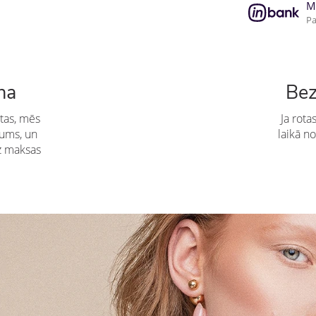
M
Pa
na
Bez
etas, mēs
Ja rota
mums, un
laikā no
z maksas