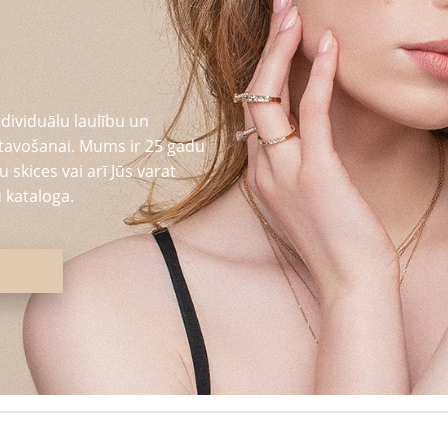
dividuālu laulību un
tavošanai. Mums ir 25 gadu
 skices vai arī Jūs varat
 kataloga.