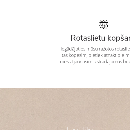
Rotaslietu kopša
Iegādājoties mūsu ražotos rotasli
tās kopēsim, pietiek atnākt pie 
mēs atjaunosim izstrādājumus be