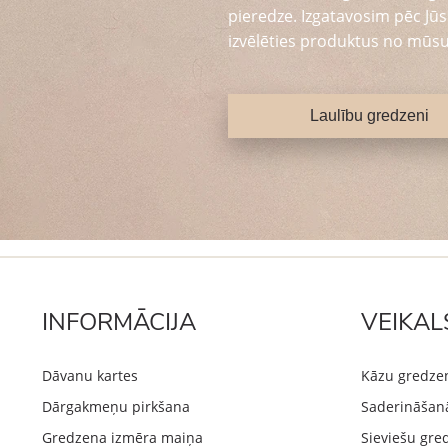
pieredze. Izgatavosim pēc Jūsu
izvēlēties produktus no mūsu
Laulību gredzeni
INFORMĀCIJA
VEIKAL
Dāvanu kartes
Kāzu gredze
Dārgakmeņu pirkšana
Saderināšan
Gredzena izmēra maiņa
Sieviešu gre