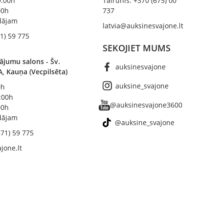
19:00h
Tālrunis: +370 (675) 00
00h
737
ādājam
latvia@auksinesvajone.lt
1) 59 775
SEKOJIET MUMS
ājumu salons - Šv.
auksinesvajone
A, Kauņa (Vecpilsēta)
auksine_svajone
0h
8:00h
@auksinesvajone3600
00h
ādājam
@auksine_svajone
671) 59 775
jone.lt