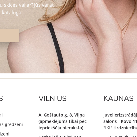
 skices vai arī Jūs varat
 kataloga.
S
VILNIUS
KAUNAS
ni
A. Goštauto g. 8, Viļņa
Juvelierizstrād
(apmeklējums tikai pēc
salons - Kovo 11
ās gredzeni
iepriekšēja pieraksta)
"IKI" tirdzniecī
dzeni