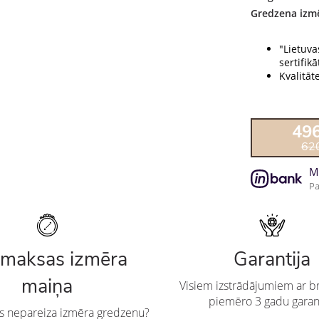
Gredzena izmē
"Lietuva
sertifikāt
Kvalitāt
49
62
M
Pa
maksas izmēra
Garantija
maiņa
Visiem izstrādājumiem ar br
piemēro 3 gadu garan
es nepareiza izmēra gredzenu?