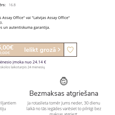
rs:
16.8
s Assay Office" vai "Latvijas Assay Office"
i.
es un autentiskuma garantija.
6,00€
Ielikt grozā
0,00€
ėnesio įmoka nuo 24.14 €
skolos laikotarpis 24 mėnesių
Bezmaksas atgriešana
iljantiem
Ja rotaslieta tomēr Jums neder, 30 dienu
tiju
laikā no tās iegādes varēsiet to pilnīgi bez
maksas atgriezt.