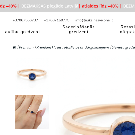
z –40% |
BEZMAKSAS piegāde Latvijā
| atlaides līdz –40% |
BEZMAKS
+37067500737
+37067159775
info@auksinesvajone.lt
Saderināšanās
Rotasl
Laulību gredzeni
gredzeni
dārga
Premium
Premium klases rotaslietas ar dārgakmeņiem
Sieviešu gredz