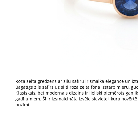
Rozā zelta gredzens ar zilu safīru ir smalka elegance un iz
Bagātīgs zils safīrs uz silti rozā zelta fona izstaro mieru, g
Klasiskais, bet modernais dizains ir lieliski piemērots gan 
gadījumiem. Šī ir izsmalcināta izvēle sievietei, kura novērtē 
nozīmi.