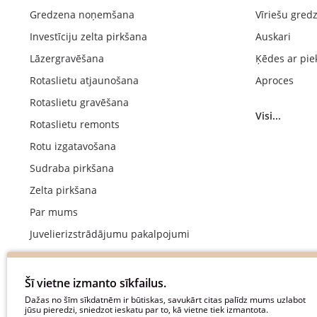
Gredzena noņemšana
Vīriešu gred
Investīciju zelta pirkšana
Auskari
Lāzergravēšana
Ķēdes ar pie
Rotaslietu atjaunošana
Aproces
Rotaslietu gravēšana
Visi...
Rotaslietu remonts
Rotu izgatavošana
Sudraba pirkšana
Zelta pirkšana
Par mums
Juvelierizstrādājumu pakalpojumi
Kāzu gredzenu ražošana
Saderināšanās gredzenu izgatavošana
Šī vietne izmanto sīkfailus.
Maksājums
Dažas no šīm sīkdatnēm ir būtiskas, savukārt citas palīdz mums uzlabot
jūsu pieredzi, sniedzot ieskatu par to, kā vietne tiek izmantota.