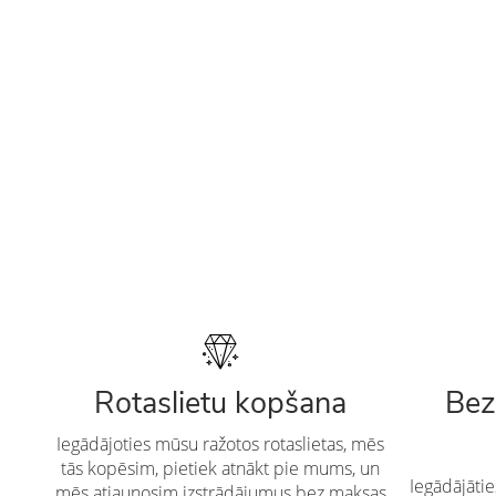
Rotaslietu kopšana
Bez
Iegādājoties mūsu ražotos rotaslietas, mēs
tās kopēsim, pietiek atnākt pie mums, un
Iegādājāti
mēs atjaunosim izstrādājumus bez maksas