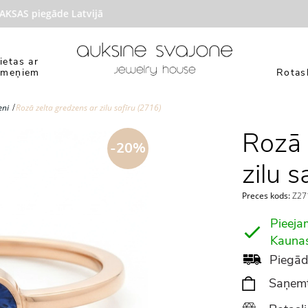
AS piegāde Latvijā
ietas ar
kmeņiem
Rotasl
eni
Rozā zelta gredzens ar zilu safīru (2716)
Rozā 
-20%
zilu s
Preces kods:
Z271
Pieeja
Kauna
Piegād
Saņemt