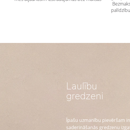
Bezmaksa
palīdzīb
Laulību
gredzeni
Īpašu uzmanību pievēršam in
saderināšanās gredzenu izga