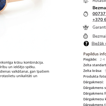
Rotasl
Bezma
00737
+370 
Garanti
Bezmak
Biežāk 
Papildus inf
Piegāde:
2-4 
teiksmīga krāsu kombinācija.
Zelta standart
udrību un iekšējo spēku.
Zelta krāsa:
S
ikdienas valkāšanai, gan īpašiem
rotaslietu unikalitāti un
Produkta foto
Dārgakmeņi:
Dārgakmens s
Dārgakmens f
Dārgakmeņu k
Dārgakmens tī