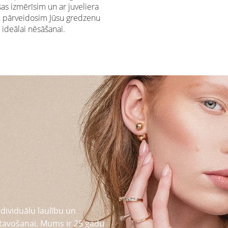
s izmērīsim un ar juveliera
u pārveidosim Jūsu gredzenu
ideālai nēsāšanai.
dividuālu laulību un
tavošanai. Mums ir 25 gadu