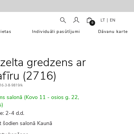
LT
|
EN
0
ietas
Individuāli pasūtījumi
Dāvanu karte
zelta gredzens ar
afīru (2716)
6-3-8-9819/k
ms salonā (Kovo 11 - osios g. 22,
s)
e: 2-4 d.d.
 šodien salonā Kaunā