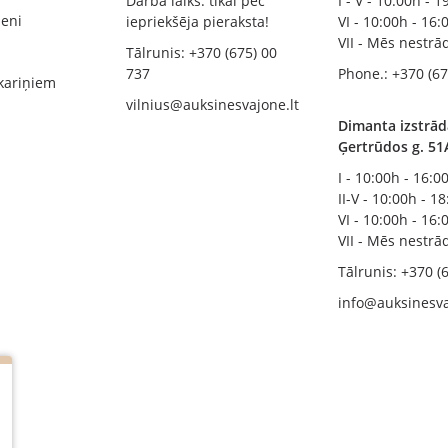
Darba laiks: tikai pēc
I - V - 10:00h - 
zeni
iepriekšēja pieraksta!
VI - 10:00h - 16:
VII - Mēs nestr
Tālrunis: +370 (675) 00
737
Phone.: +370 (67
kariņiem
vilnius@auksinesvajone.lt
Dimanta izstrād
Ģertrūdos g. 51
I - 10:00h - 16:0
II-V - 10:00h - 1
VI - 10:00h - 16:
VII - Mēs nestr
Tālrunis: +370 (
info@auksinesva