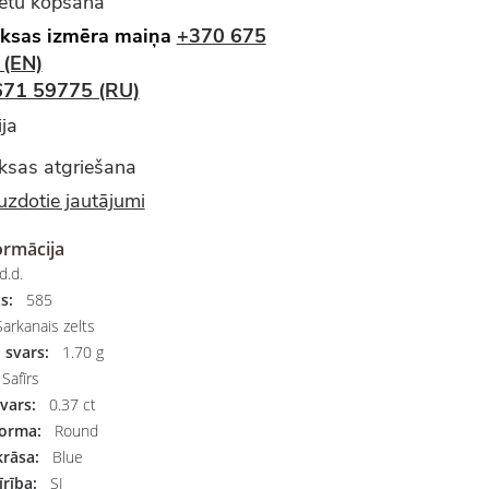
ietu kopšana
ksas izmēra maiņa
+370 675
 (EN)
671 59775 (RU)
ja
sas atgriešana
uzdotie jautājumi
ormācija
d.d.
s:
585
arkanais zelts
 svars:
1.70 g
Safīrs
vars:
0.37 ct
orma:
Round
rāsa:
Blue
rība:
SI