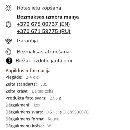
Rotaslietu kopšana
Bezmaksas izmēra maiņa
+370 675 00737 (EN)
+370 671 59775 (RU)
Garantija
Bezmaksas atgriešana
Biežāk uzdotie jautājumi
Papildus informācija
Piegāde:
2-4 d.d.
Zelta standarts:
585
Zelta krāsa:
Baltais zelts
Produkta foto svars:
2.96 g
Dārgakmeņi:
Izcili
Dārgakmens svars:
0.51 ct (IGI:689596076)
Dārgakmens forma:
Round
Dārgakmeņu krāsa:
W