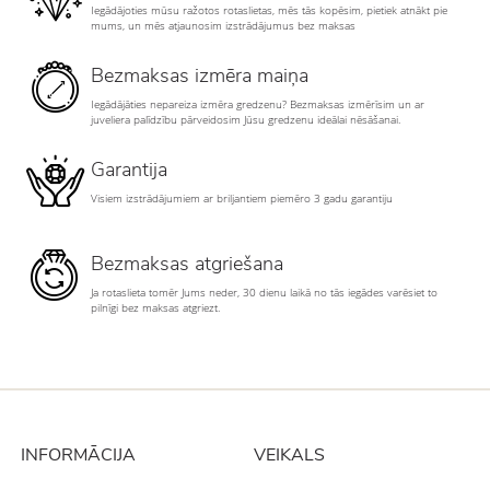
Iegādājoties mūsu ražotos rotaslietas, mēs tās kopēsim, pietiek atnākt pie
mums, un mēs atjaunosim izstrādājumus bez maksas
Bezmaksas izmēra maiņa
Iegādājāties nepareiza izmēra gredzenu? Bezmaksas izmērīsim un ar
juveliera palīdzību pārveidosim Jūsu gredzenu ideālai nēsāšanai.
Garantija
Visiem izstrādājumiem ar briljantiem piemēro 3 gadu garantiju
Bezmaksas atgriešana
Ja rotaslieta tomēr Jums neder, 30 dienu laikā no tās iegādes varēsiet to
pilnīgi bez maksas atgriezt.
INFORMĀCIJA
VEIKALS