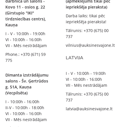
darbnīca un salons -
(apmeklējums tikai pēc
Kovo 11 - osios g. 22
iepriekšēja pieraksta)
(Girstupio "IKI"
Darba laiks: tikai pēc
tirdzniecības centrs),
iepriekšēja pieraksta!
Kauņa
Tālrunis: +370 (675) 00
I - V - 10:00h - 19:00h
737
VI - 10:00h - 16:00h
vilnius@auksinesvajone.lt
VII - Mēs nestrādājam
Phone.: +370 (671) 59
LATVIJA
775
I - V - 10:00h - 19:00h
Dimanta izstrādājumu
VI - 10:00h - 16:00h
salons - Šv. Ģertrūdos
VII - Mēs nestrādājam
g. 51A, Kauņa
(Vecpilsēta)
Tālrunis: +370 (675) 00
737
I - 10:00h - 16:00h
II-V - 10:00h - 18:00h
latvia@auksinesvajone.lt
VI - 10:00h - 16:00h
VII - Mēs nestrādājam