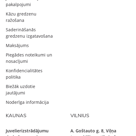
pakalpojumi
Kāzu gredzenu
ražošana
Saderināšanās
gredzenu izgatavošana
Maksājums
Piegādes noteikumi un
nosacījumi
Konfidencialitātes
politika
Biežāk uzdotie
jautājumi
Noderīga informācija
KAUNAS
VILNIUS
Juvelierizstrādājumu
A. Goštauto g. 8, Viļņa