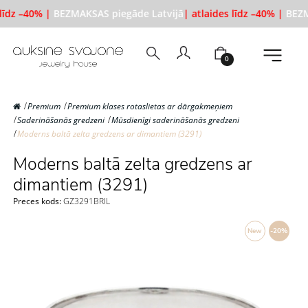
līdz –40% |
BEZMAKSAS piegāde Latvijā
| atlaides līdz –40% |
BEZMA
0
Premium
Premium klases rotaslietas ar dārgakmeņiem
Saderināšanās gredzeni
Mūsdienīgi saderināšanās gredzeni
Moderns baltā zelta gredzens ar dimantiem (3291)
Moderns baltā zelta gredzens ar
dimantiem (3291)
Preces kods:
GZ3291BRIL
New
-20%