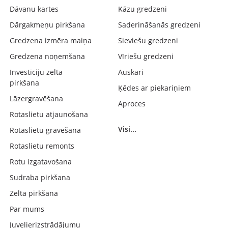
Dāvanu kartes
Kāzu gredzeni
Dārgakmeņu pirkšana
Saderināšanās gredzeni
Gredzena izmēra maiņa
Sieviešu gredzeni
Gredzena noņemšana
Vīriešu gredzeni
Investīciju zelta
Auskari
pirkšana
Ķēdes ar piekariņiem
Lāzergravēšana
Aproces
Rotaslietu atjaunošana
Visi...
Rotaslietu gravēšana
Rotaslietu remonts
Rotu izgatavošana
Sudraba pirkšana
Zelta pirkšana
Par mums
Juvelierizstrādājumu