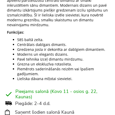
apvieno pārsteidzošu centrālo dimantu ar smalki
inkrustētiem sānu dimantiem. Modernais dizains un pavé
dimantu izkārtojums piešķir gredzenam izcilu spīdumu un
izsmalcinātību. Šī ir lieliska izvēle sievietei, kura novērtē
modernu greznību, smalku skaistumu un dimantu
nevainojamu mirdzumu.
Funkcijas:
585 baltā zelta.
Centrālais dabīgais dimants.
Gredzena josla ir dekorēta ar dabīgiem dimantiem.
Moderns un elegants dizains.
Pavé tehnika izceļ dimantu mirdzumu.
Grezna un ekskluzīva rotaslieta.
Piemērots saderināšanās reizēm vai īpašiem
gadījumiem.
Lieliska dāvana mīļotai sievietei.
Pieejams salonā (Kovo 11 - osios g. 22,
Kaunas)
Piegāde: 2-4 d.d.
Saņemt šodien salonā Kaunā