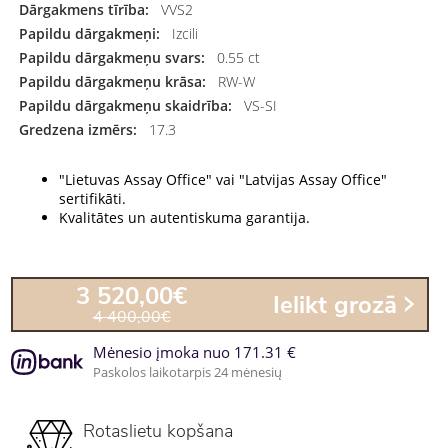
Dārgakmens tīrība:
VVS2
Papildu dārgakmeņi:
Izcili
Papildu dārgakmeņu svars:
0.55 ct
Papildu dārgakmeņu krāsa:
RW-W
Papildu dārgakmeņu skaidrība:
VS-SI
Gredzena izmērs:
17.3
"Lietuvas Assay Office" vai "Latvijas Assay Office"
sertifikāti.
Kvalitātes un autentiskuma garantija.
3 520,00€
Ielikt grozā
4 400,00€
Mėnesio įmoka nuo 171.31 €
Paskolos laikotarpis 24 mėnesių
Rotaslietu kopšana