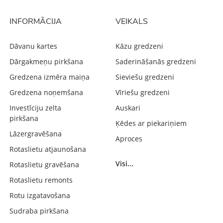
INFORMĀCIJA
VEIKALS
Dāvanu kartes
Kāzu gredzeni
Dārgakmeņu pirkšana
Saderināšanās gredzeni
Gredzena izmēra maiņa
Sieviešu gredzeni
Gredzena noņemšana
Vīriešu gredzeni
Investīciju zelta
Auskari
pirkšana
Ķēdes ar piekariņiem
Lāzergravēšana
Aproces
Rotaslietu atjaunošana
Visi...
Rotaslietu gravēšana
Rotaslietu remonts
Rotu izgatavošana
Sudraba pirkšana