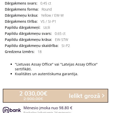
Dārgakmens svars:
0.45 ct
Dārgakmens forma:
Round
Dārgakmeņu krāsa:
Yellow / EW-W
Dārgakmens tīrība:
VS / SI-P1
Papildu dārgakmeņi:
Izcili
Papildu dārgakmeņu svars:
0.65 ct
Papildu dārgakmeņu krāsa:
EW-STW
Papildu dārgakmeņu skaidrība:
SI-P2
Gredzena izmērs:
18
"Lietuvas Assay Office" vai "Latvijas Assay Office"
sertifikāti.
Kvalitātes un autentiskuma garantija.
2 030,00€
Ielikt grozā
2 900,00€
Mėnesio įmoka nuo 98.80 €
Paskolos laikotarpis 24 mėnesių