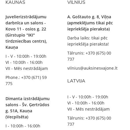
KAUNAS
VILNIUS
Juvelierizstrādājumu
A. Goštauto g. 8, Viļņa
darbnīca un salons -
(apmeklējums tikai pēc
Kovo 11 - osios g. 22
iepriekšēja pieraksta)
(Girstupio "IKI"
Darba laiks: tikai pēc
tirdzniecības centrs),
iepriekšēja pieraksta!
Kauņa
Tālrunis: +370 (675) 00
I - V - 10:00h - 19:00h
737
VI - 10:00h - 16:00h
vilnius@auksinesvajone.lt
VII - Mēs nestrādājam
Phone.: +370 (671) 59
LATVIJA
775
I - V - 10:00h - 19:00h
Dimanta izstrādājumu
VI - 10:00h - 16:00h
salons - Šv. Ģertrūdos
VII - Mēs nestrādājam
g. 51A, Kauņa
(Vecpilsēta)
Tālrunis: +370 (675) 00
737
I - 10:00h - 16:00h