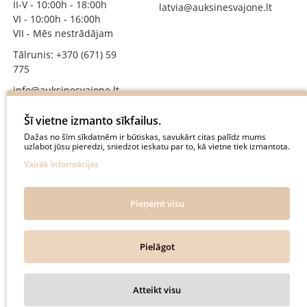
II-V - 10:00h - 18:00h
latvia@auksinesvajone.lt
VI - 10:00h - 16:00h
VII - Mēs nestrādājam
Tālrunis: +370 (671) 59
775
info@auksinesvajone.lt
SEKOJIET MUMS
Šī vietne izmanto sīkfailus.
Dažas no šīm sīkdatnēm ir būtiskas, savukārt citas palīdz mums
uzlabot jūsu pieredzi, sniedzot ieskatu par to, kā vietne tiek izmantota.
auksinesvajone
Vairāk informācijas
auksine_svajone
@auksinesvajone3600
Pieņemt visu
@auksine_svajone
Pielāgot
Auksinė Svajonė © 2018. All rights reserved.
Atteikt visu