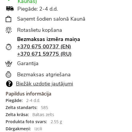
Kaunas)
Piegāde: 2-4 d.d.
Saņemt šodien salonā Kaunā
Rotaslietu kopšana
Bezmaksas izmēra maiņa
+370 675 00737 (EN)
+370 671 59775 (RU)
Garantija
Bezmaksas atgriešana
Biežāk uzdotie jautājumi
Papildus informācija
Piegāde:
2-4 d.d.
Zelta standarts:
585
Zelta krāsa:
Baltais zelts
Produkta foto svars:
2.55 g
Dārgakmeņi:
Izcili