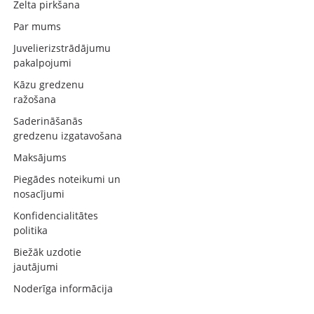
Zelta pirkšana
Par mums
Juvelierizstrādājumu
pakalpojumi
Kāzu gredzenu
ražošana
Saderināšanās
gredzenu izgatavošana
Maksājums
Piegādes noteikumi un
nosacījumi
Konfidencialitātes
politika
Biežāk uzdotie
jautājumi
Noderīga informācija