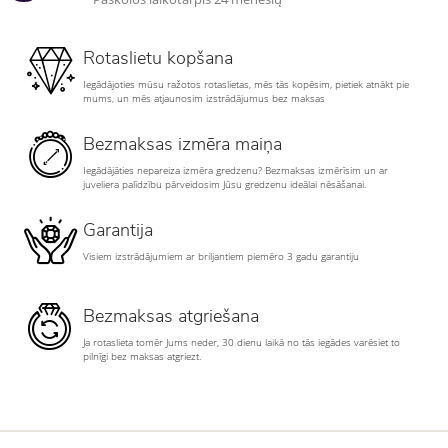
Rotaslietu kopšana
Iegādājoties mūsu ražotos rotaslietas, mēs tās kopēsim, pietiek atnākt pie
mums, un mēs atjaunosim izstrādājumus bez maksas
Bezmaksas izmēra maiņa
Iegādājāties nepareiza izmēra gredzenu? Bezmaksas izmērīsim un ar
juveliera palīdzību pārveidosim Jūsu gredzenu ideālai nēsāšanai.
Garantija
Visiem izstrādājumiem ar briljantiem piemēro 3 gadu garantiju
Bezmaksas atgriešana
Ja rotaslieta tomēr Jums neder, 30 dienu laikā no tās iegādes varēsiet to
pilnīgi bez maksas atgriezt.