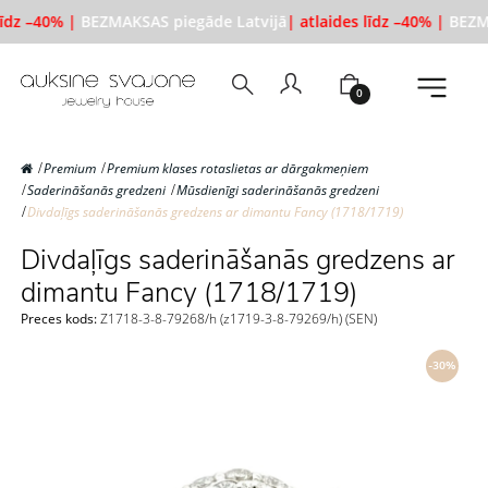
līdz –40% |
BEZMAKSAS piegāde Latvijā
| atlaides līdz –40% |
BEZMA
0
Premium
Premium klases rotaslietas ar dārgakmeņiem
Saderināšanās gredzeni
Mūsdienīgi saderināšanās gredzeni
Divdaļīgs saderināšanās gredzens ar dimantu Fancy (1718/1719)
Divdaļīgs saderināšanās gredzens ar
dimantu Fancy (1718/1719)
Preces kods:
Z1718-3-8-79268/h (z1719-3-8-79269/h) (SEN)
-30%