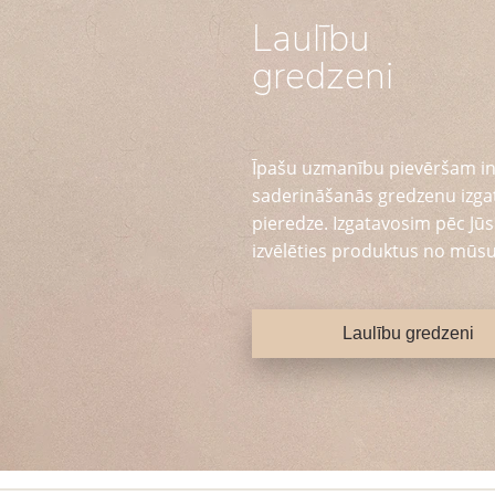
Laulību
gredzeni
Īpašu uzmanību pievēršam in
saderināšanās gredzenu izga
pieredze. Izgatavosim pēc Jūsu
izvēlēties produktus no mūsu
Laulību gredzeni