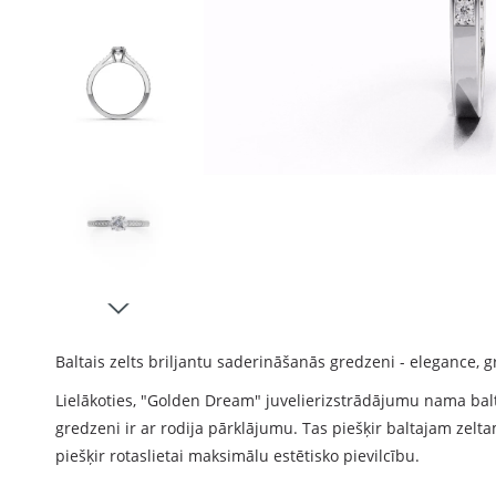
Baltais zelts briljantu saderināšanās gredzeni - elegance, g
Lielākoties, "Golden Dream" juvelierizstrādājumu nama bal
gredzeni ir ar rodija pārklājumu. Tas piešķir baltajam zelta
piešķir rotaslietai maksimālu estētisko pievilcību.