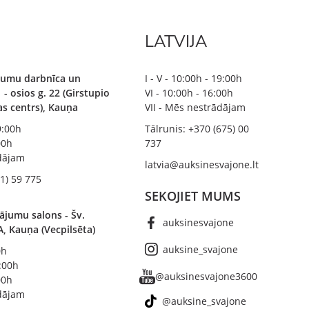
LATVIJA
ājumu darbnīca un
I - V - 10:00h - 19:00h
 - osios g. 22 (Girstupio
VI - 10:00h - 16:00h
bas centrs), Kauņa
VII - Mēs nestrādājam
19:00h
Tālrunis: +370 (675) 00
00h
737
ādājam
latvia@auksinesvajone.lt
1) 59 775
SEKOJIET MUMS
ājumu salons - Šv.
auksinesvajone
A, Kauņa (Vecpilsēta)
auksine_svajone
0h
8:00h
@auksinesvajone3600
00h
ādājam
@auksine_svajone