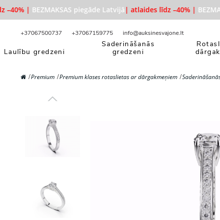
 –40% |
BEZMAKSAS piegāde Latvijā
| atlaides līdz –40% |
BEZMAKSA
+37067500737
+37067159775
info@auksinesvajone.lt
Saderināšanās
Rotasl
Laulību gredzeni
gredzeni
dārga
Premium
Premium klases rotaslietas ar dārgakmeņiem
Saderināšanās