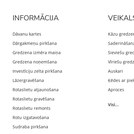
INFORMĀCIJA
VEIKAL
Dāvanu kartes
Kāzu gredze
Dārgakmeņu pirkšana
Saderināšan
Gredzena izmēra maiņa
Sieviešu gre
Gredzena noņemšana
Vīriešu gred
Investīciju zelta pirkšana
Auskari
Lāzergravēšana
Ķēdes ar pie
Rotaslietu atjaunošana
Aproces
Rotaslietu gravēšana
Visi...
Rotaslietu remonts
Rotu izgatavošana
Sudraba pirkšana