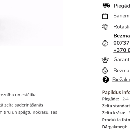
Piegād
Saņemt
Rotasl
Bezma
00737
+370 
Garanti
Bezmak
Biežāk 
Papildus inf
reznība un estētika.
Piegāde:
2-4 
tā zelta saderināšanās
Zelta standart
m tīru un spilgtu nokrāsu, Tas
Zelta krāsa:
B
Produkta foto
Dārgakmeņi: