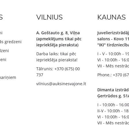
S
VILNIUS
KAUNAS
ni
A. Goštauto g. 8, Viļņa
Juvelierizstrād
(apmeklējums tikai pēc
salons - Kovo 11
ās gredzeni
iepriekšēja pieraksta)
"IKI" tirdzniecī
dzeni
Darba laiks: tikai pēc
I - V - 10:00h - 
zeni
iepriekšēja pieraksta!
VI - 10:00h - 16:
VII - Mēs nestr
Tālrunis: +370 (675) 00
737
Phone.: +370 (67
kariņiem
vilnius@auksinesvajone.lt
Dimanta izstrād
Ģertrūdos g. 51
I - 10:00h - 16:0
II-V - 10:00h - 1
VI - 10:00h - 16:
VII - Mēs nestr