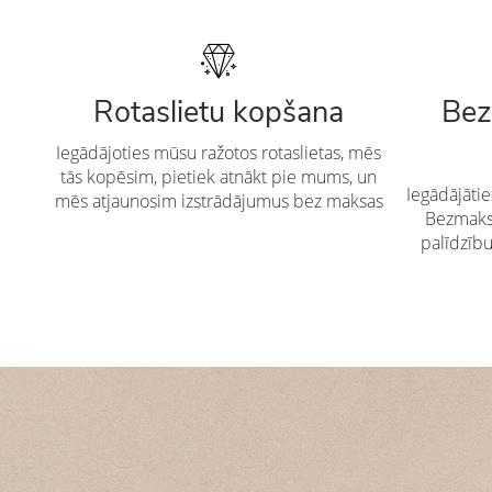
Rotaslietu kopšana
Bez
Iegādājoties mūsu ražotos rotaslietas, mēs
tās kopēsim, pietiek atnākt pie mums, un
Iegādājāti
mēs atjaunosim izstrādājumus bez maksas
Bezmaksa
palīdzīb