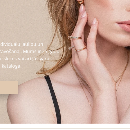
dividuālu laulību un
tavošanai. Mums ir 25 gadu
 skices vai arī Jūs varat
 kataloga.