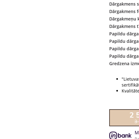
Dārgakmens s
Dārgakmens f
Dārgakmeņu k
Dārgakmens tī
Papildu dārg
Papildu dārg
Papildu dārg
Papildu dārga
Gredzena izmē
"Lietuva
sertifikāt
Kvalitāt
2 
3
M
Pa