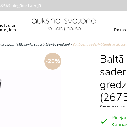
S piegāde Latvijā
ietas ar
kmeņiem
Rotasl
 gredzeni
Mūsdienīgi saderināšanās gredzeni
Baltā zelta saderināšanās gredzens
Baltā 
-20%
sader
gredz
(2675
Preces kods:
Z267
Pieeja
Kauna