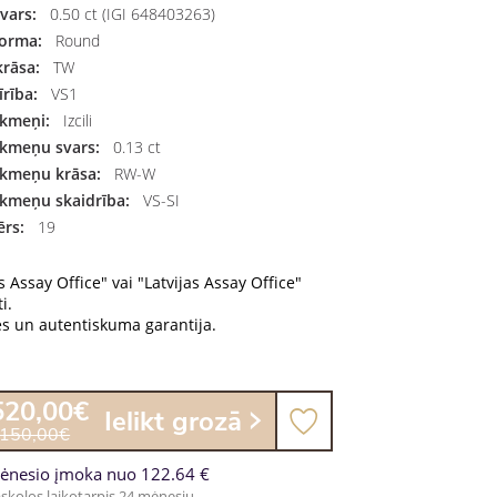
vars:
0.50 ct (IGI 648403263)
orma:
Round
rāsa:
TW
rība:
VS1
akmeņi:
Izcili
akmeņu svars:
0.13 ct
akmeņu krāsa:
RW-W
kmeņu skaidrība:
VS-SI
rs:
19
s Assay Office" vai "Latvijas Assay Office"
i.
es un autentiskuma garantija.
520,00€
Ielikt grozā
 150,00€
ėnesio įmoka nuo 122.64 €
skolos laikotarpis 24 mėnesių