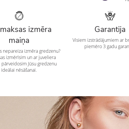
maksas izmēra
Garantija
maiņa
Visiem izstrādājumiem ar br
piemēro 3 gadu garan
es nepareiza izmēra gredzenu?
s izmērīsim un ar juveliera
u pārveidosim Jūsu gredzenu
ideālai nēsāšanai.