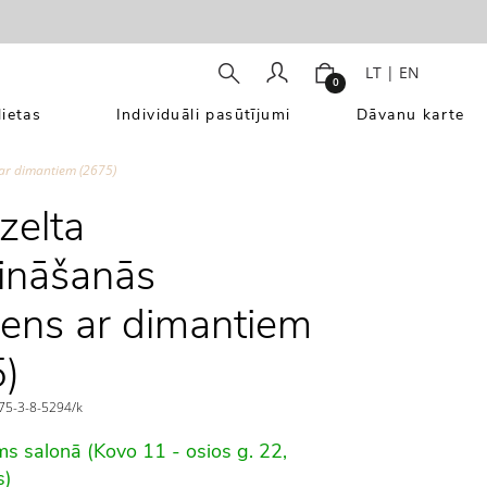
LT
|
EN
0
ietas
Individuāli pasūtījumi
Dāvanu karte
 ar dimantiem (2675)
zelta
ināšanās
ens ar dimantiem
)
5-3-8-5294/k
ms salonā (Kovo 11 - osios g. 22,
s)