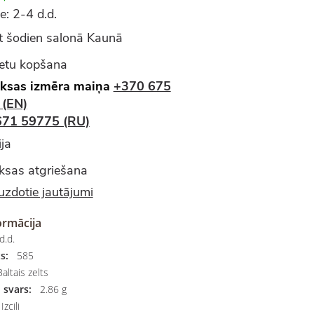
e: 2-4 d.d.
 šodien salonā Kaunā
ietu kopšana
ksas izmēra maiņa
+370 675
 (EN)
671 59775 (RU)
ja
sas atgriešana
uzdotie jautājumi
ormācija
d.d.
s:
585
altais zelts
 svars:
2.86 g
Izcili