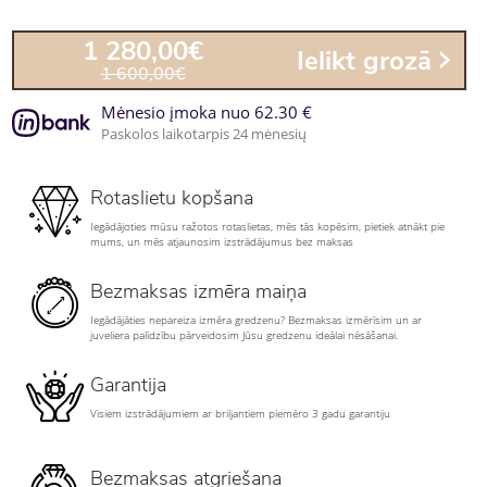
1 280,00€
Ielikt grozā
1 600,00€
Mėnesio įmoka nuo 62.30 €
Paskolos laikotarpis 24 mėnesių
Rotaslietu kopšana
Iegādājoties mūsu ražotos rotaslietas, mēs tās kopēsim, pietiek atnākt pie
mums, un mēs atjaunosim izstrādājumus bez maksas
Bezmaksas izmēra maiņa
Iegādājāties nepareiza izmēra gredzenu? Bezmaksas izmērīsim un ar
juveliera palīdzību pārveidosim Jūsu gredzenu ideālai nēsāšanai.
Garantija
Visiem izstrādājumiem ar briljantiem piemēro 3 gadu garantiju
Bezmaksas atgriešana