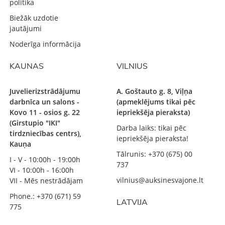
politika
Biežāk uzdotie
jautājumi
Noderīga informācija
KAUNAS
VILNIUS
Juvelierizstrādājumu
A. Goštauto g. 8, Viļņa
darbnīca un salons -
(apmeklējums tikai pēc
Kovo 11 - osios g. 22
iepriekšēja pieraksta)
(Girstupio "IKI"
Darba laiks: tikai pēc
tirdzniecības centrs),
iepriekšēja pieraksta!
Kauņa
Tālrunis: +370 (675) 00
I - V - 10:00h - 19:00h
737
VI - 10:00h - 16:00h
vilnius@auksinesvajone.lt
VII - Mēs nestrādājam
Phone.: +370 (671) 59
LATVIJA
775