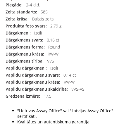
Piegāde:
2-4 d.d.
Zelta standarts:
585
Zelta krāsa:
Baltais zelts
Produkta foto svars:
2.79 g
Dārgakmeņi:
Izcili
Dārgakmens svars:
0.16 ct
Dārgakmens forma:
Round
Dārgakmeņu krāsa:
RW-W
Dārgakmens tīrība:
VVS
Papildu dārgakmeņi:
Izcili
Papildu dārgakmeņu svars:
0.14 ct
Papildu dārgakmeņu krāsa:
RW-W
Papildu dārgakmeņu skaidrība:
VVS-VS
Gredzena izmērs:
17.5
"Lietuvas Assay Office" vai "Latvijas Assay Office"
sertifikāti.
Kvalitātes un autentiskuma garantija.