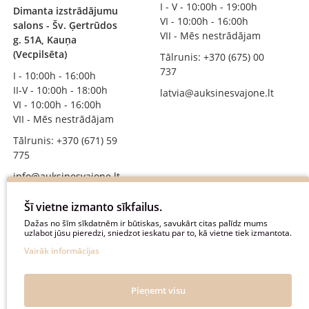
I - V - 10:00h - 19:00h
Dimanta izstrādājumu
VI - 10:00h - 16:00h
salons - Šv. Ģertrūdos
VII - Mēs nestrādājam
g. 51A, Kauņa
(Vecpilsēta)
Tālrunis: +370 (675) 00
737
I - 10:00h - 16:00h
II-V - 10:00h - 18:00h
latvia@auksinesvajone.lt
VI - 10:00h - 16:00h
VII - Mēs nestrādājam
Tālrunis: +370 (671) 59
775
info@auksinesvajone.lt
SEKOJIET MUMS
Šī vietne izmanto sīkfailus.
Dažas no šīm sīkdatnēm ir būtiskas, savukārt citas palīdz mums
uzlabot jūsu pieredzi, sniedzot ieskatu par to, kā vietne tiek izmantota.
auksinesvajone
Vairāk informācijas
auksine_svajone
@auksinesvajone3600
Pieņemt visu