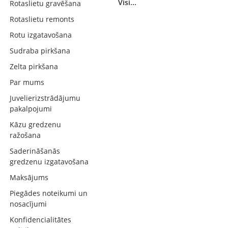
Visi...
Rotaslietu gravēšana
Rotaslietu remonts
Rotu izgatavošana
Sudraba pirkšana
Zelta pirkšana
Par mums
Juvelierizstrādājumu
pakalpojumi
Kāzu gredzenu
ražošana
Saderināšanās
gredzenu izgatavošana
Maksājums
Piegādes noteikumi un
nosacījumi
Konfidencialitātes