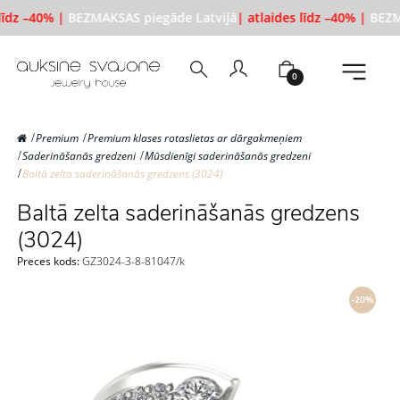
līdz –40% |
BEZMAKSAS piegāde Latvijā
| atlaides līdz –40% |
BEZMA
0
Premium
Premium klases rotaslietas ar dārgakmeņiem
Saderināšanās gredzeni
Mūsdienīgi saderināšanās gredzeni
Baltā zelta saderināšanās gredzens (3024)
Baltā zelta saderināšanās gredzens
(3024)
Preces kods:
GZ3024-3-8-81047/k
-20%