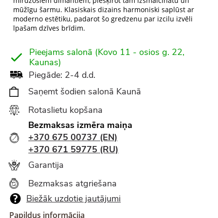
mirdzošiem dimantiem, piešķirot tam izsmalcinātu un
mūžīgu šarmu. Klasiskais dizains harmoniski saplūst ar
moderno estētiku, padarot šo gredzenu par izcilu izvēli
īpašam dzīves brīdim.
Pieejams salonā (Kovo 11 - osios g. 22,
Kaunas)
Piegāde: 2-4 d.d.
Saņemt šodien salonā Kaunā
Rotaslietu kopšana
Bezmaksas izmēra maiņa
+370 675 00737 (EN)
+370 671 59775 (RU)
Garantija
Bezmaksas atgriešana
Biežāk uzdotie jautājumi
Papildus informācija