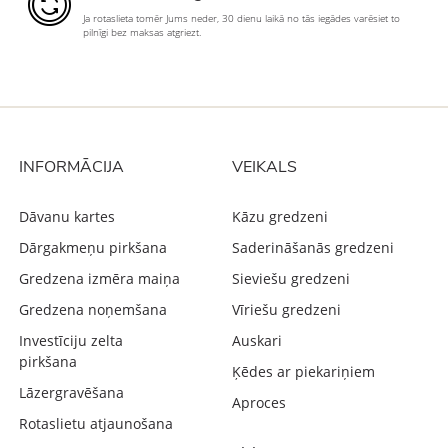
Ja rotaslieta tomēr Jums neder, 30 dienu laikā no tās iegādes varēsiet to
pilnīgi bez maksas atgriezt.
INFORMĀCIJA
VEIKALS
Dāvanu kartes
Kāzu gredzeni
Dārgakmeņu pirkšana
Saderināšanās gredzeni
Gredzena izmēra maiņa
Sieviešu gredzeni
Gredzena noņemšana
Vīriešu gredzeni
Investīciju zelta
Auskari
pirkšana
Ķēdes ar piekariņiem
Lāzergravēšana
Aproces
Rotaslietu atjaunošana