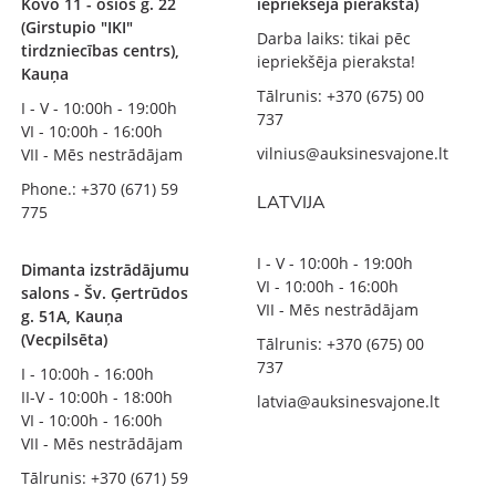
Kovo 11 - osios g. 22
iepriekšēja pieraksta)
(Girstupio "IKI"
Darba laiks: tikai pēc
tirdzniecības centrs),
iepriekšēja pieraksta!
Kauņa
Tālrunis: +370 (675) 00
I - V - 10:00h - 19:00h
737
VI - 10:00h - 16:00h
vilnius@auksinesvajone.lt
VII - Mēs nestrādājam
Phone.: +370 (671) 59
LATVIJA
775
I - V - 10:00h - 19:00h
Dimanta izstrādājumu
VI - 10:00h - 16:00h
salons - Šv. Ģertrūdos
VII - Mēs nestrādājam
g. 51A, Kauņa
(Vecpilsēta)
Tālrunis: +370 (675) 00
737
I - 10:00h - 16:00h
II-V - 10:00h - 18:00h
latvia@auksinesvajone.lt
VI - 10:00h - 16:00h
VII - Mēs nestrādājam
Tālrunis: +370 (671) 59