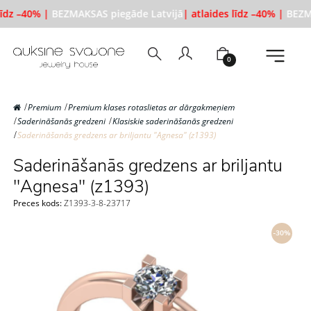
līdz –40% |
BEZMAKSAS piegāde Latvijā
| atlaides līdz –40% |
BEZMA
0
Premium
Premium klases rotaslietas ar dārgakmeņiem
Saderināšanās gredzeni
Klasiskie saderināšanās gredzeni
Saderināšanās gredzens ar briljantu "Agnesa" (z1393)
Saderināšanās gredzens ar briljantu
"Agnesa" (z1393)
Preces kods:
Z1393-3-8-23717
-30%