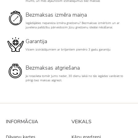
mums, un mēs atjaunosim izstrādājumus bez maksas
Bezmaksas izmēra maiņa
Iegādājāties nepareiza izmēra gredzenu? Bezmaksas izmērīsim un ar
juveliera palīdzību pārveidosim Jūsu gredzenu ideālai nēsāšanai.
Garantija
Visiem izstrādājumiem ar briljantiem piemēro 3 gadu garantiju
Bezmaksas atgriešana
Ja rotaslieta tomēr Jums neder, 30 dienu laikā no tās iegādes varēsiet to
pilnīgi bez maksas atgriezt.
INFORMĀCIJA
VEIKALS
Dāvanu kartes
Kāzu gredzeni