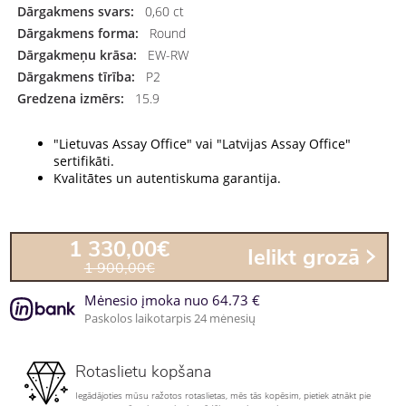
Dārgakmens svars:
0,60 ct
Dārgakmens forma:
Round
Dārgakmeņu krāsa:
EW-RW
Dārgakmens tīrība:
P2
Gredzena izmērs:
15.9
"Lietuvas Assay Office" vai "Latvijas Assay Office"
sertifikāti.
Kvalitātes un autentiskuma garantija.
1 330,00€
Ielikt grozā
1 900,00€
Mėnesio įmoka nuo 64.73 €
Paskolos laikotarpis 24 mėnesių
Rotaslietu kopšana
Iegādājoties mūsu ražotos rotaslietas, mēs tās kopēsim, pietiek atnākt pie