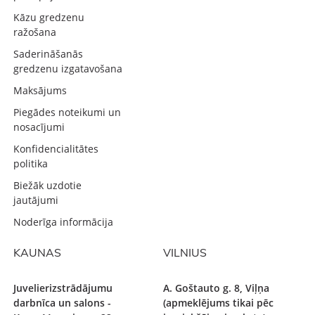
Kāzu gredzenu
ražošana
Saderināšanās
gredzenu izgatavošana
Maksājums
Piegādes noteikumi un
nosacījumi
Konfidencialitātes
politika
Biežāk uzdotie
jautājumi
Noderīga informācija
KAUNAS
VILNIUS
Juvelierizstrādājumu
A. Goštauto g. 8, Viļņa
darbnīca un salons -
(apmeklējums tikai pēc