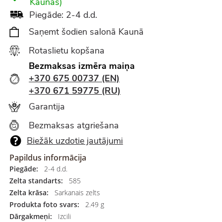
Kaunas)
Piegāde: 2-4 d.d.
Saņemt šodien salonā Kaunā
Rotaslietu kopšana
Bezmaksas izmēra maiņa
+370 675 00737 (EN)
+370 671 59775 (RU)
Garantija
Bezmaksas atgriešana
Biežāk uzdotie jautājumi
Papildus informācija
Piegāde:
2-4 d.d.
Zelta standarts:
585
Zelta krāsa:
Sarkanais zelts
Produkta foto svars:
2.49 g
Dārgakmeņi:
Izcili