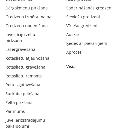
Dārgakmeņu pirkšana
Saderināšanās gredzeni
Gredzena izmēra maiņa
Sieviešu gredzeni
Gredzena noņemšana
Vīriešu gredzeni
Investīciju zelta
Auskari
pirkšana
Ķēdes ar piekariņiem
Lāzergravēšana
Aproces
Rotaslietu atjaunošana
Visi...
Rotaslietu gravēšana
Rotaslietu remonts
Rotu izgatavošana
Sudraba pirkšana
Zelta pirkšana
Par mums
Juvelierizstrādājumu
pakalpojumi