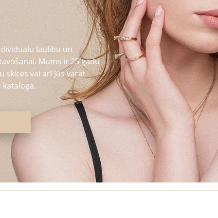
dividuālu laulību un
tavošanai. Mums ir 25 gadu
 skices vai arī Jūs varat
 kataloga.