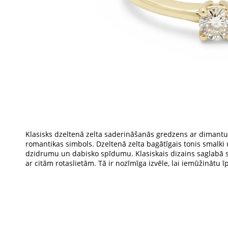
Klasisks dzeltenā zelta saderināšanās gredzens ar dimantu 
romantikas simbols. Dzeltenā zelta bagātīgais tonis smalki
dzidrumu un dabisko spīdumu. Klasiskais dizains saglabā s
ar citām rotaslietām. Tā ir nozīmīga izvēle, lai iemūžinātu 