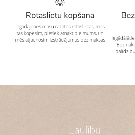
Rotaslietu kopšana
Bez
Iegādājoties mūsu ražotos rotaslietas, mēs
tās kopēsim, pietiek atnākt pie mums, un
Iegādājāti
mēs atjaunosim izstrādājumus bez maksas
Bezmaksa
palīdzīb
Laulību