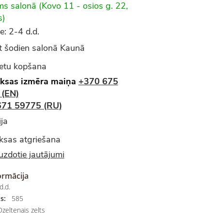
ms salonā (Kovo 11 - osios g. 22,
s)
e: 2-4 d.d.
 šodien salonā Kaunā
ietu kopšana
ksas izmēra maiņa
+370 675
 (EN)
671 59775 (RU)
ja
sas atgriešana
uzdotie jautājumi
ormācija
d.d.
s:
585
zeltenais zelts