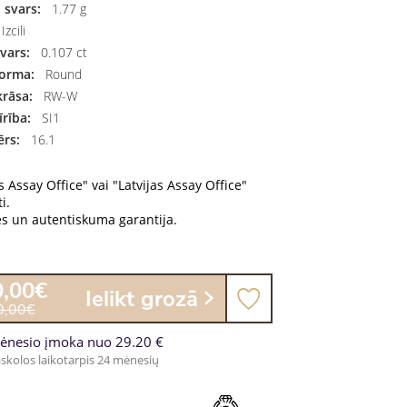
 svars:
1.77 g
Izcili
vars:
0.107 ct
orma:
Round
rāsa:
RW-W
rība:
SI1
rs:
16.1
s Assay Office" vai "Latvijas Assay Office"
i.
es un autentiskuma garantija.
0,00€
Ielikt grozā
0,00€
ėnesio įmoka nuo 29.20 €
skolos laikotarpis 24 mėnesių