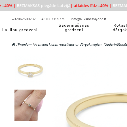
 –40% |
BEZMAKSAS piegāde Latvijā
| atlaides līdz –40% |
BEZMAKSA
+37067500737
+37067159775
info@auksinesvajone.lt
Saderināšanās
Rotasl
Laulību gredzeni
gredzeni
dārga
Premium
Premium klases rotaslietas ar dārgakmeņiem
Saderināšanās