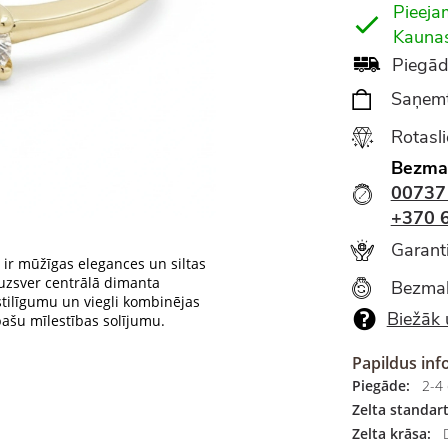
Pieeja
Kauna
Piegād
Saņemt
Rotasl
Bezma
00737
+370 
Garanti
ir mūžīgas elegances un siltas
 uzsver centrālā dimanta
Bezmak
tilīgumu un viegli kombinējas
Biežāk 
īpašu mīlestības solījumu.
Papildus inf
Piegāde:
2-4 
Zelta standart
Zelta krāsa:
D