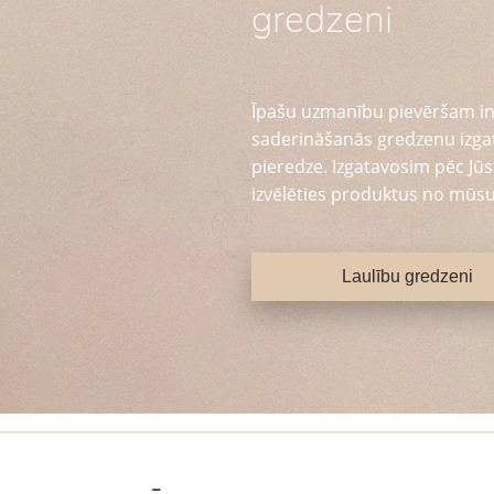
gredzeni
Īpašu uzmanību pievēršam in
saderināšanās gredzenu izga
pieredze. Izgatavosim pēc Jūsu
izvēlēties produktus no mūsu
Laulību gredzeni