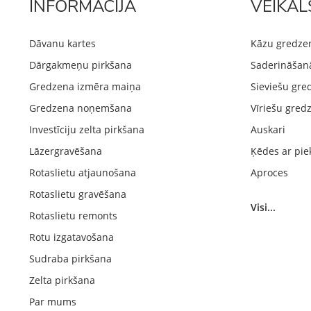
INFORMĀCIJA
VEIKAL
Dāvanu kartes
Kāzu gredze
Dārgakmeņu pirkšana
Saderināšan
Gredzena izmēra maiņa
Sieviešu gre
Gredzena noņemšana
Vīriešu gred
Investīciju zelta pirkšana
Auskari
Lāzergravēšana
Ķēdes ar pie
Rotaslietu atjaunošana
Aproces
Rotaslietu gravēšana
Visi...
Rotaslietu remonts
Rotu izgatavošana
Sudraba pirkšana
Zelta pirkšana
Par mums