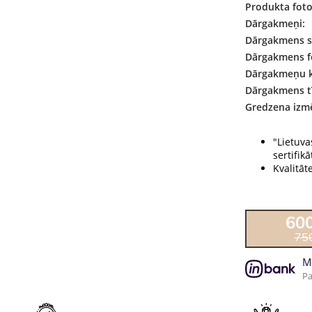
Produkta foto
Dārgakmeņi:
Dārgakmens s
Dārgakmens f
Dārgakmeņu k
Dārgakmens tī
Gredzena izmē
"Lietuva
sertifikāt
Kvalitāt
60
75
M
Pa