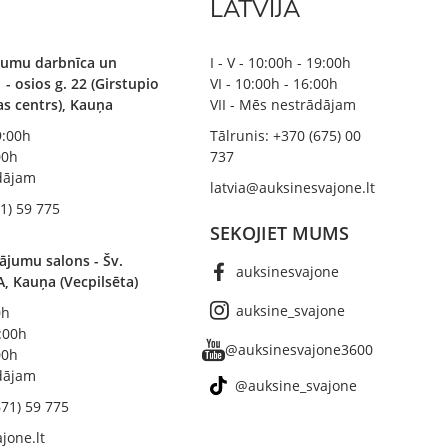
LATVIJA
ājumu darbnīca un
I - V - 10:00h - 19:00h
 - osios g. 22 (Girstupio
VI - 10:00h - 16:00h
bas centrs), Kauņa
VII - Mēs nestrādājam
19:00h
Tālrunis: +370 (675) 00
00h
737
ādājam
latvia@auksinesvajone.lt
1) 59 775
SEKOJIET MUMS
ājumu salons - Šv.
auksinesvajone
A, Kauņa (Vecpilsēta)
auksine_svajone
0h
8:00h
@auksinesvajone3600
00h
ādājam
@auksine_svajone
671) 59 775
jone.lt