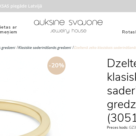
S piegāde Latvijā
ietas ar
kmeņiem
Rotasl
 gredzeni
Klasiskie saderināšanās gredzeni
Dzeltenā zelta klasiskais saderināšan
Dzelt
-20%
klasis
sader
gredz
(3051
Preces kods:
GZ30