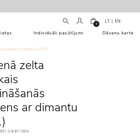
LT
|
EN
0
ietas
Individuāli pasūtījumi
Dāvanu karte
ās gredzens ar dimantu (3051)
enā zelta
kais
ināšanās
ens ar dimantu
)
51-3-8-81136/k