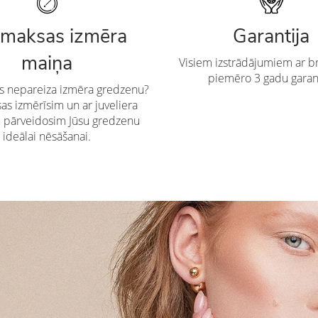
maksas izmēra
Garantija
maiņa
Visiem izstrādājumiem ar br
piemēro 3 gadu garan
es nepareiza izmēra gredzenu?
s izmērīsim un ar juveliera
u pārveidosim Jūsu gredzenu
ideālai nēsāšanai.