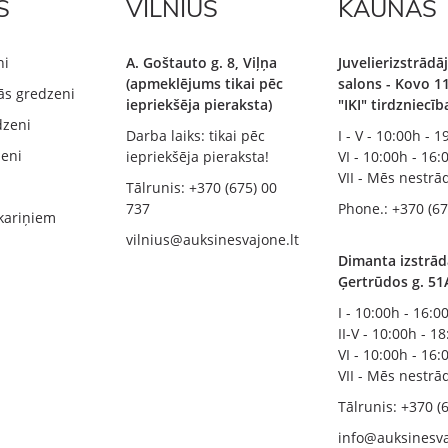
S
VILNIUS
KAUNAS
ni
A. Goštauto g. 8, Viļņa
Juvelierizstrād
(apmeklējums tikai pēc
salons - Kovo 11
ās gredzeni
iepriekšēja pieraksta)
"IKI" tirdzniecī
dzeni
Darba laiks: tikai pēc
I - V - 10:00h - 
zeni
iepriekšēja pieraksta!
VI - 10:00h - 16:
VII - Mēs nestr
Tālrunis: +370 (675) 00
737
Phone.: +370 (67
kariņiem
vilnius@auksinesvajone.lt
Dimanta izstrād
Ģertrūdos g. 51
I - 10:00h - 16:0
II-V - 10:00h - 1
VI - 10:00h - 16:
VII - Mēs nestr
Tālrunis: +370 (
info@auksinesva