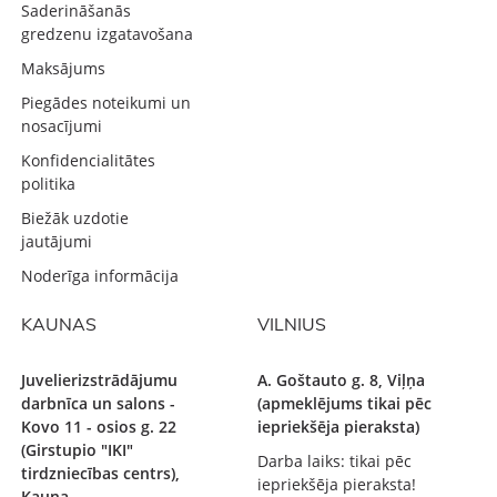
Saderināšanās
gredzenu izgatavošana
Maksājums
Piegādes noteikumi un
nosacījumi
Konfidencialitātes
politika
Biežāk uzdotie
jautājumi
Noderīga informācija
KAUNAS
VILNIUS
Juvelierizstrādājumu
A. Goštauto g. 8, Viļņa
darbnīca un salons -
(apmeklējums tikai pēc
Kovo 11 - osios g. 22
iepriekšēja pieraksta)
(Girstupio "IKI"
Darba laiks: tikai pēc
tirdzniecības centrs),
iepriekšēja pieraksta!
Kauņa