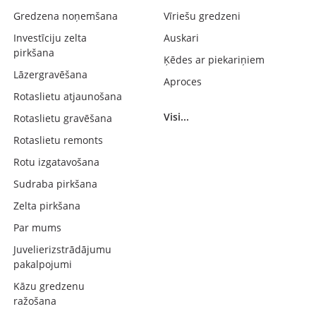
Gredzena noņemšana
Vīriešu gredzeni
Investīciju zelta
Auskari
pirkšana
Ķēdes ar piekariņiem
Lāzergravēšana
Aproces
Rotaslietu atjaunošana
Visi...
Rotaslietu gravēšana
Rotaslietu remonts
Rotu izgatavošana
Sudraba pirkšana
Zelta pirkšana
Par mums
Juvelierizstrādājumu
pakalpojumi
Kāzu gredzenu
ražošana