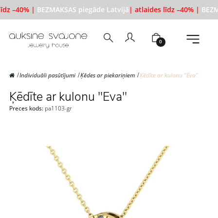
līdz –40% |
BEZMAKSAS piegāde Latvijā
| atlaides līdz –40% |
BEZM
0
Individuāli pasūtījumi
Ķēdes ar piekariņiem
Ķēdīte ar kulonu "Eva"
Ķēdīte ar kulonu "Eva"
Preces kods:
pa1103-gr