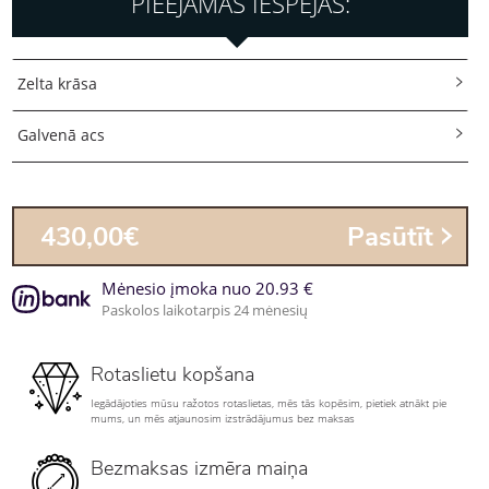
PIEEJAMĀS IESPĒJAS:
Zelta krāsa
Galvenā acs
430,00€
Pasūtīt
Mėnesio įmoka nuo 20.93 €
Paskolos laikotarpis 24 mėnesių
Rotaslietu kopšana
Iegādājoties mūsu ražotos rotaslietas, mēs tās kopēsim, pietiek atnākt pie
mums, un mēs atjaunosim izstrādājumus bez maksas
Bezmaksas izmēra maiņa