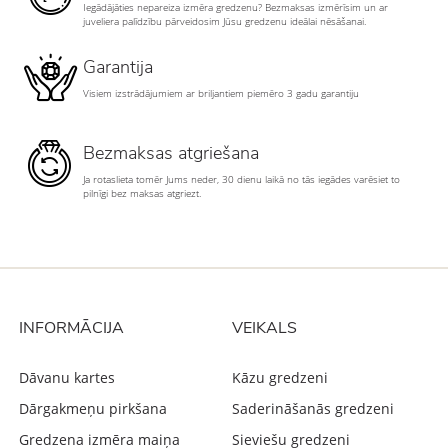
Iegādājāties nepareiza izmēra gredzenu? Bezmaksas izmērīsim un ar
juveliera palīdzību pārveidosim Jūsu gredzenu ideālai nēsāšanai.
Garantija
Visiem izstrādājumiem ar briljantiem piemēro 3 gadu garantiju
Bezmaksas atgriešana
Ja rotaslieta tomēr Jums neder, 30 dienu laikā no tās iegādes varēsiet to
pilnīgi bez maksas atgriezt.
INFORMĀCIJA
VEIKALS
Dāvanu kartes
Kāzu gredzeni
Dārgakmeņu pirkšana
Saderināšanās gredzeni
Gredzena izmēra maiņa
Sieviešu gredzeni