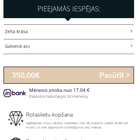
PIEEJAMĀS IESPĒJAS:
Zelta krāsa
Galvenā acs
350,00€
Pasūtīt
Mėnesio įmoka nuo 17.04 €
Paskolos laikotarpis 24 mėnesių
Rotaslietu kopšana
Iegādājoties mūsu ražotos rotaslietas, mēs tās kopēsim, pietiek atnākt pie
mums, un mēs atjaunosim izstrādājumus bez maksas