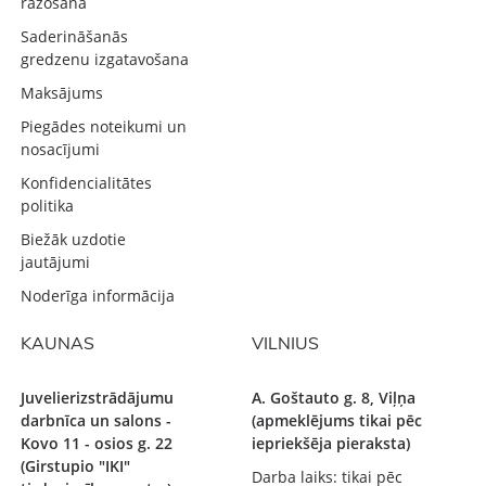
ražošana
Saderināšanās
gredzenu izgatavošana
Maksājums
Piegādes noteikumi un
nosacījumi
Konfidencialitātes
politika
Biežāk uzdotie
jautājumi
Noderīga informācija
KAUNAS
VILNIUS
Juvelierizstrādājumu
A. Goštauto g. 8, Viļņa
darbnīca un salons -
(apmeklējums tikai pēc
Kovo 11 - osios g. 22
iepriekšēja pieraksta)
(Girstupio "IKI"
Darba laiks: tikai pēc