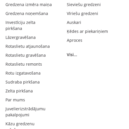
Gredzena izmēra maiņa
Sieviešu gredzeni
Gredzena noņemšana
Vīriešu gredzeni
Investīciju zelta
Auskari
pirkšana
Ķēdes ar piekariņiem
Lāzergravēšana
Aproces
Rotaslietu atjaunošana
Visi...
Rotaslietu gravēšana
Rotaslietu remonts
Rotu izgatavošana
Sudraba pirkšana
Zelta pirkšana
Par mums
Juvelierizstrādājumu
pakalpojumi
Kāzu gredzenu