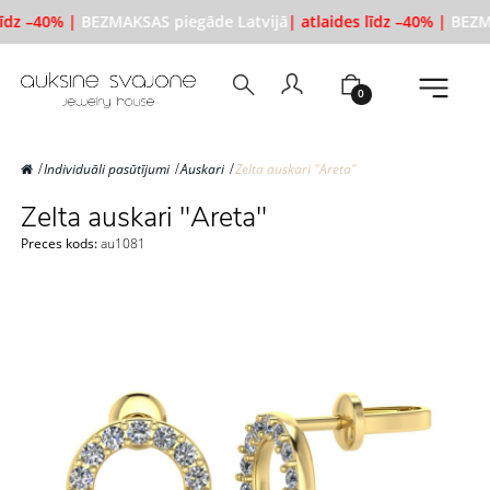
līdz –40% |
BEZMAKSAS piegāde Latvijā
| atlaides līdz –40% |
BEZMA
0
Individuāli pasūtījumi
Auskari
Zelta auskari "Areta"
Zelta auskari "Areta"
Preces kods:
au1081