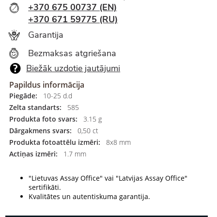
+370 675 00737 (EN)
+370 671 59775 (RU)
Garantija
Bezmaksas atgriešana
Biežāk uzdotie jautājumi
Papildus informācija
Piegāde:
10-25 d.d
Zelta standarts:
585
Produkta foto svars:
3.15 g
Dārgakmens svars:
0,50 ct
Produkta fotoattēlu izmēri:
8x8 mm
Actiņas izmēri:
1.7 mm
"Lietuvas Assay Office" vai "Latvijas Assay Office"
sertifikāti.
Kvalitātes un autentiskuma garantija.