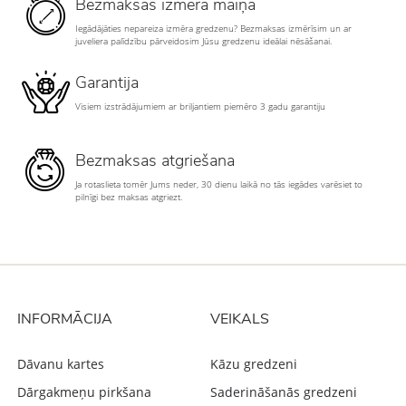
Bezmaksas izmēra maiņa
Iegādājāties nepareiza izmēra gredzenu? Bezmaksas izmērīsim un ar
juveliera palīdzību pārveidosim Jūsu gredzenu ideālai nēsāšanai.
Garantija
Visiem izstrādājumiem ar briljantiem piemēro 3 gadu garantiju
Bezmaksas atgriešana
Ja rotaslieta tomēr Jums neder, 30 dienu laikā no tās iegādes varēsiet to
pilnīgi bez maksas atgriezt.
INFORMĀCIJA
VEIKALS
Dāvanu kartes
Kāzu gredzeni
Dārgakmeņu pirkšana
Saderināšanās gredzeni