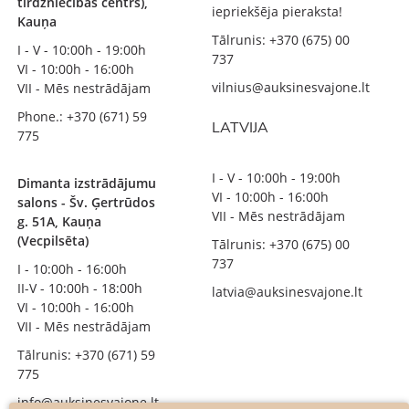
tirdzniecības centrs),
iepriekšēja pieraksta!
Kauņa
Tālrunis: +370 (675) 00
I - V - 10:00h - 19:00h
737
VI - 10:00h - 16:00h
vilnius@auksinesvajone.lt
VII - Mēs nestrādājam
Phone.: +370 (671) 59
LATVIJA
775
I - V - 10:00h - 19:00h
Dimanta izstrādājumu
VI - 10:00h - 16:00h
salons - Šv. Ģertrūdos
VII - Mēs nestrādājam
g. 51A, Kauņa
(Vecpilsēta)
Tālrunis: +370 (675) 00
737
I - 10:00h - 16:00h
II-V - 10:00h - 18:00h
latvia@auksinesvajone.lt
VI - 10:00h - 16:00h
VII - Mēs nestrādājam
Tālrunis: +370 (671) 59
775
info@auksinesvajone.lt