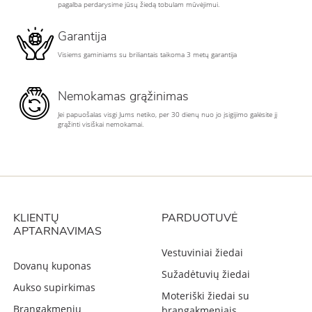
pagalba perdarysime jūsų žiedą tobulam mūvėjimui.
Garantija
Visiems gaminiams su briliantais taikoma 3 metų garantija
Nemokamas grąžinimas
Jei papuošalas visgi Jums netiko, per 30 dienų nuo jo įsigijimo galėsite jį
grąžinti visiškai nemokamai.
KLIENTŲ
PARDUOTUVĖ
APTARNAVIMAS
Vestuviniai žiedai
Dovanų kuponas
Sužadėtuvių žiedai
Aukso supirkimas
Moteriški žiedai su
Brangakmenių
brangakmeniais