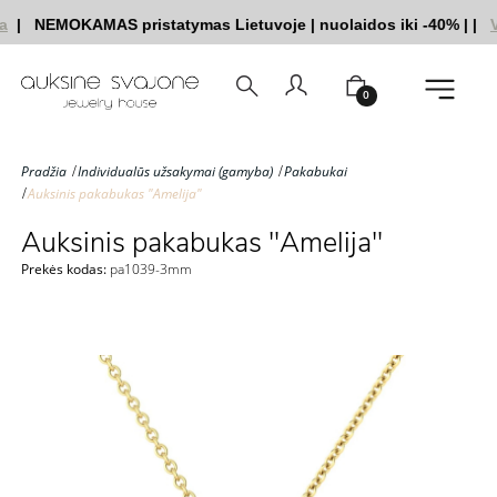
|
NEMOKAMAS pristatymas Lietuvoje
|
nuolaidos iki -40%
|
|
Ve
0
Pradžia
Individualūs užsakymai (gamyba)
Pakabukai
Auksinis pakabukas "Amelija"
Auksinis pakabukas "Amelija"
Prekės kodas:
pa1039-3mm