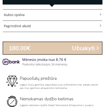
Aukso spalva
Pagrindinė akutė
180.00€
Užsakyti
Mėnesio įmoka nuo 8.76 €
Paskolos laikotarpis 24 mėnesių
Papuošalų priežiūra
Įsigijus mūsų gamintus papuošalus juos prižiūrėsime mes, pakaks atvykti
pas mus, gaminius atnaujinsime nemokamai
Nemokamas dydžio keitimas
Įsigijote netinkamo dydžio žiedą? Nemokamai išmatuosime ir juvelyro