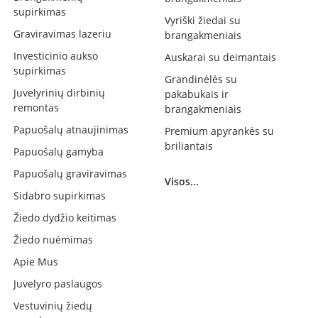
supirkimas
Vyriški žiedai su
Graviravimas lazeriu
brangakmeniais
Investicinio aukso
Auskarai su deimantais
supirkimas
Grandinėlės su
Juvelyrinių dirbinių
pakabukais ir
remontas
brangakmeniais
Papuošalų atnaujinimas
Premium apyrankės su
briliantais
Papuošalų gamyba
Papuošalų graviravimas
Visos...
Sidabro supirkimas
Žiedo dydžio keitimas
Žiedo nuėmimas
Apie Mus
Juvelyro paslaugos
Vestuvinių žiedų