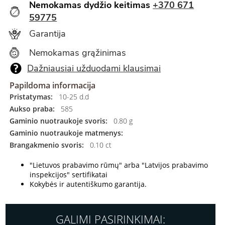
Nemokamas dydžio keitimas
+370 671
59775
Garantija
Nemokamas grąžinimas
Dažniausiai užduodami klausimai
Papildoma informacija
Pristatymas:
10-25 d.d
Aukso praba:
585
Gaminio nuotraukoje svoris:
0.80 g
Gaminio nuotraukoje matmenys:
Brangakmenio svoris:
0.10 ct
"Lietuvos prabavimo rūmų" arba "Latvijos prabavimo
inspekcijos" sertifikatai
Kokybės ir autentiškumo garantija.
GALIMI PASIRINKIMAI: