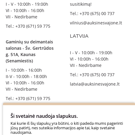
I - V - 10:00h - 19:00h
susitikimą!
VI - 10:00h - 16:00h
Tel.: +370 (675) 00 737
VII - Nedirbame
vilnius@auksinesvajone.lt
Tel.: +370 (671) 59 775
LATVIJA
Gaminių su deimantais
salonas - Šv. Gertrūdos
I - V - 10:00h - 19:00h
g. 51A, Kaunas
VI - 10:00h - 16:00h
(Senamiestis)
VII - Nedirbame
I - 10:00h - 16:00h
Tel.: +370 (675) 00 737
II-V - 10:00h - 18:00h
VI - 10:00h - 16:00h
latvia@auksinesvajone.lt
VII - Nedirbame
Tel.: +370 (671) 59 775
info@auksinesvajone.lt
Ši svetainė naudoja slapukus.
SEKITE MUS
Kai kurie iš šių slapukų yra būtini, o kiti padeda mums pagerinti
jūsų patirtį, nes suteikia informacijos apie tai, kaip svetainė
naudojama.
auksinesvajone