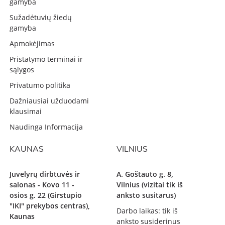
gamyba
Sužadėtuvių žiedų
gamyba
Apmokėjimas
Pristatymo terminai ir
sąlygos
Privatumo politika
Dažniausiai užduodami
klausimai
Naudinga Informacija
KAUNAS
VILNIUS
Juvelyrų dirbtuvės ir
A. Goštauto g. 8,
salonas - Kovo 11 -
Vilnius (vizitai tik iš
osios g. 22 (Girstupio
anksto susitarus)
"IKI" prekybos centras),
Darbo laikas: tik iš
Kaunas
anksto susiderinus