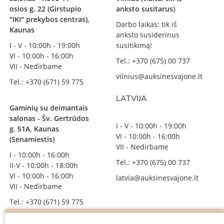
osios g. 22 (Girstupio
anksto susitarus)
"IKI" prekybos centras),
Darbo laikas: tik iš
Kaunas
anksto susiderinus
I - V - 10:00h - 19:00h
susitikimą!
VI - 10:00h - 16:00h
Tel.: +370 (675) 00 737
VII - Nedirbame
vilnius@auksinesvajone.lt
Tel.: +370 (671) 59 775
LATVIJA
Gaminių su deimantais
salonas - Šv. Gertrūdos
I - V - 10:00h - 19:00h
g. 51A, Kaunas
VI - 10:00h - 16:00h
(Senamiestis)
VII - Nedirbame
I - 10:00h - 16:00h
Tel.: +370 (675) 00 737
II-V - 10:00h - 18:00h
VI - 10:00h - 16:00h
latvia@auksinesvajone.lt
VII - Nedirbame
Tel.: +370 (671) 59 775
info@auksinesvajone.lt