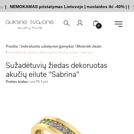
a
|
NEMOKAMAS pristatymas Lietuvoje
|
nuolaidos iki -40%
|
|
V
0
Pradžia
Individualūs užsakymai (gamyba)
Moteriški žiedai
Sužadėtuvių žiedas dekoruotas akučių eilute "Sabrina"
Sužadėtuvių žiedas dekoruotas
akučių eilute "Sabrina"
Prekės kodas:
vzn79-1vnt