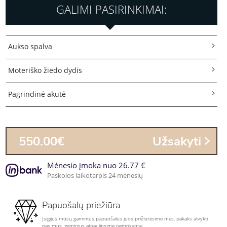
GALIMI PASIRINKIMAI:
Aukso spalva
Moteriško žiedo dydis
Pagrindinė akutė
550.00€
Užsakyti
Mėnesio įmoka nuo 26.77 €
Paskolos laikotarpis 24 mėnesių
Papuošalų priežiūra
Įsigijus mūsų gamintus papuošalus juos prižiūrėsime mes, pakaks atvykti
pas mus, gaminius atnaujinsime nemokamai