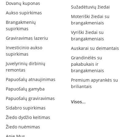
Dovanų kuponas
Sužadėtuvių žiedai
Aukso supirkimas
Moteriški žiedai su
Brangakmenių
brangakmeniais
supirkimas
Vyriški žiedai su
Graviravimas lazeriu
brangakmeniais
Investicinio aukso
Auskarai su deimantais
supirkimas
Grandinėlės su
Juvelyrinių dirbinių
pakabukais ir
remontas
brangakmeniais
Papuošalų atnaujinimas
Premium apyrankės su
briliantais
Papuošalų gamyba
Papuošalų graviravimas
Visos...
Sidabro supirkimas
Žiedo dydžio keitimas
Žiedo nuėmimas
Apie Mus