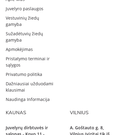
Juvelyro paslaugos
Vestuvinių žiedų
gamyba
Sužadėtuvių žiedų
gamyba
Apmokėjimas
Pristatymo terminai ir
sąlygos
Privatumo politika
Dažniausiai užduodami
klausimai
Naudinga Informacija
KAUNAS
VILNIUS
Juvelyrų dirbtuvės ir
A. Goštauto g. 8,
salonas - Kovo 11 -
Vilnius (vizitai tik iš