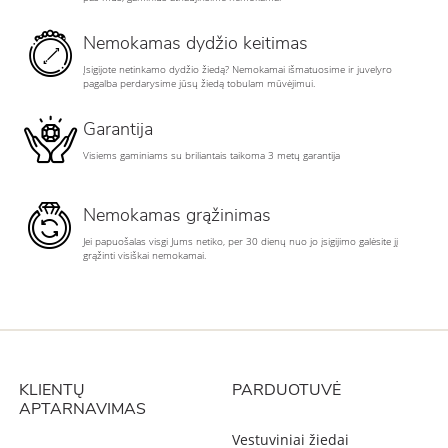
Nemokamas dydžio keitimas
Įsigijote netinkamo dydžio žiedą? Nemokamai išmatuosime ir juvelyro
pagalba perdarysime jūsų žiedą tobulam mūvėjimui.
Garantija
Visiems gaminiams su briliantais taikoma 3 metų garantija
Nemokamas grąžinimas
Jei papuošalas visgi Jums netiko, per 30 dienų nuo jo įsigijimo galėsite jį
grąžinti visiškai nemokamai.
KLIENTŲ
PARDUOTUVĖ
APTARNAVIMAS
Vestuviniai žiedai