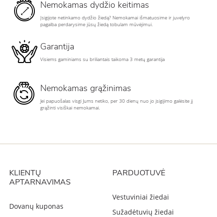
Nemokamas dydžio keitimas
Įsigijote netinkamo dydžio žiedą? Nemokamai išmatuosime ir juvelyro
pagalba perdarysime jūsų žiedą tobulam mūvėjimui.
Garantija
Visiems gaminiams su briliantais taikoma 3 metų garantija
Nemokamas grąžinimas
Jei papuošalas visgi Jums netiko, per 30 dienų nuo jo įsigijimo galėsite jį
grąžinti visiškai nemokamai.
KLIENTŲ
PARDUOTUVĖ
APTARNAVIMAS
Vestuviniai žiedai
Dovanų kuponas
Sužadėtuvių žiedai