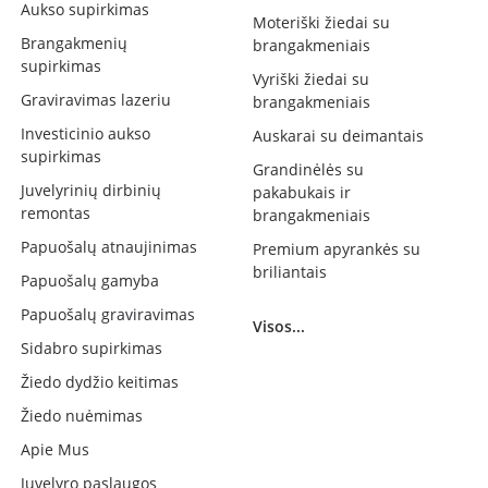
Aukso supirkimas
Moteriški žiedai su
Brangakmenių
brangakmeniais
supirkimas
Vyriški žiedai su
Graviravimas lazeriu
brangakmeniais
Investicinio aukso
Auskarai su deimantais
supirkimas
Grandinėlės su
Juvelyrinių dirbinių
pakabukais ir
remontas
brangakmeniais
Papuošalų atnaujinimas
Premium apyrankės su
briliantais
Papuošalų gamyba
Papuošalų graviravimas
Visos...
Sidabro supirkimas
Žiedo dydžio keitimas
Žiedo nuėmimas
Apie Mus
Juvelyro paslaugos