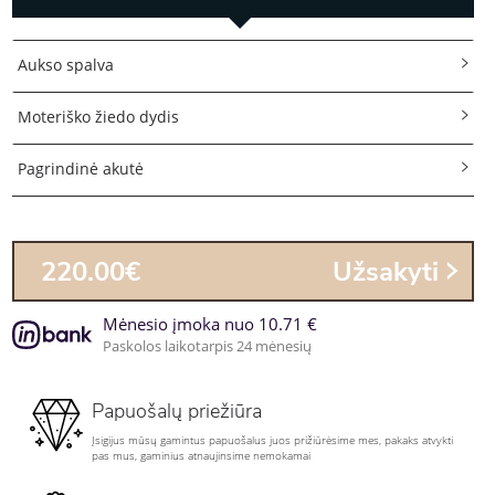
Aukso spalva
Moteriško žiedo dydis
Pagrindinė akutė
220.00€
Užsakyti
Mėnesio įmoka nuo 10.71 €
Paskolos laikotarpis 24 mėnesių
Papuošalų priežiūra
Įsigijus mūsų gamintus papuošalus juos prižiūrėsime mes, pakaks atvykti
pas mus, gaminius atnaujinsime nemokamai