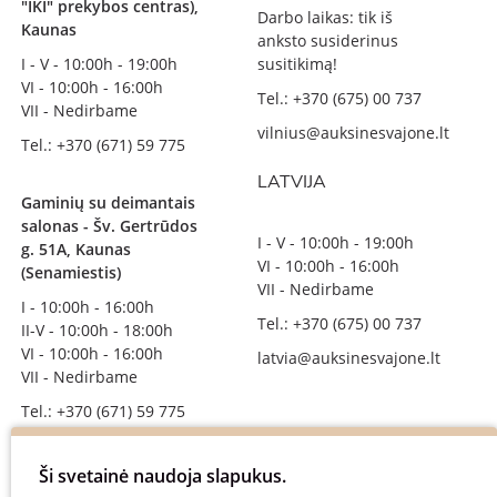
"IKI" prekybos centras),
Darbo laikas: tik iš
Kaunas
anksto susiderinus
I - V - 10:00h - 19:00h
susitikimą!
VI - 10:00h - 16:00h
Tel.: +370 (675) 00 737
VII - Nedirbame
vilnius@auksinesvajone.lt
Tel.: +370 (671) 59 775
LATVIJA
Gaminių su deimantais
salonas - Šv. Gertrūdos
I - V - 10:00h - 19:00h
g. 51A, Kaunas
VI - 10:00h - 16:00h
(Senamiestis)
VII - Nedirbame
I - 10:00h - 16:00h
Tel.: +370 (675) 00 737
II-V - 10:00h - 18:00h
VI - 10:00h - 16:00h
latvia@auksinesvajone.lt
VII - Nedirbame
Tel.: +370 (671) 59 775
info@auksinesvajone.lt
Ši svetainė naudoja slapukus.
SEKITE MUS