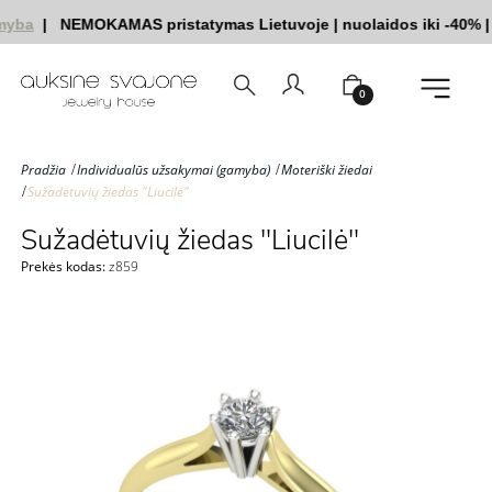
yba
|
NEMOKAMAS pristatymas Lietuvoje
|
nuolaidos iki -40%
|
|
0
Pradžia
Individualūs užsakymai (gamyba)
Moteriški žiedai
Sužadėtuvių žiedas "Liucilė"
Sužadėtuvių žiedas "Liucilė"
Prekės kodas:
z859