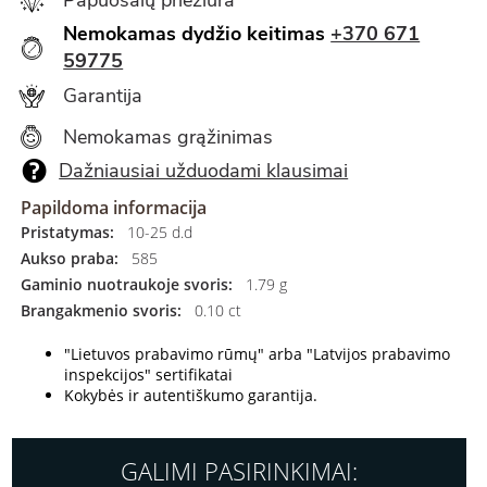
Nemokamas dydžio keitimas
+370 671
59775
Garantija
Nemokamas grąžinimas
Dažniausiai užduodami klausimai
Papildoma informacija
Pristatymas:
10-25 d.d
Aukso praba:
585
Gaminio nuotraukoje svoris:
1.79 g
Brangakmenio svoris:
0.10 ct
"Lietuvos prabavimo rūmų" arba "Latvijos prabavimo
inspekcijos" sertifikatai
Kokybės ir autentiškumo garantija.
GALIMI PASIRINKIMAI: