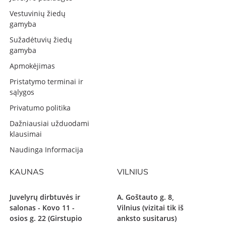
Vestuvinių žiedų
gamyba
Sužadėtuvių žiedų
gamyba
Apmokėjimas
Pristatymo terminai ir
sąlygos
Privatumo politika
Dažniausiai užduodami
klausimai
Naudinga Informacija
KAUNAS
VILNIUS
Juvelyrų dirbtuvės ir
A. Goštauto g. 8,
salonas - Kovo 11 -
Vilnius (vizitai tik iš
osios g. 22 (Girstupio
anksto susitarus)