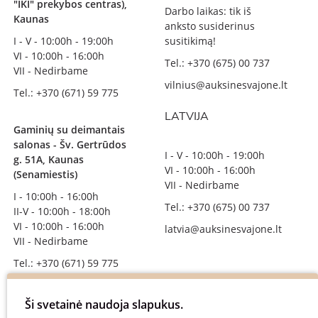
"IKI" prekybos centras),
Darbo laikas: tik iš
Kaunas
anksto susiderinus
I - V - 10:00h - 19:00h
susitikimą!
VI - 10:00h - 16:00h
Tel.: +370 (675) 00 737
VII - Nedirbame
vilnius@auksinesvajone.lt
Tel.: +370 (671) 59 775
LATVIJA
Gaminių su deimantais
salonas - Šv. Gertrūdos
I - V - 10:00h - 19:00h
g. 51A, Kaunas
VI - 10:00h - 16:00h
(Senamiestis)
VII - Nedirbame
I - 10:00h - 16:00h
Tel.: +370 (675) 00 737
II-V - 10:00h - 18:00h
VI - 10:00h - 16:00h
latvia@auksinesvajone.lt
VII - Nedirbame
Tel.: +370 (671) 59 775
info@auksinesvajone.lt
Ši svetainė naudoja slapukus.
SEKITE MUS