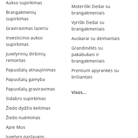
Aukso supirkimas
Moteriški žiedai su
Brangakmenių
brangakmeniais
supirkimas
Vyriški žiedai su
Graviravimas lazeriu
brangakmeniais
Investicinio aukso
Auskarai su deimantais
supirkimas
Grandinėlės su
Juvelyrinių dirbinių
pakabukais ir
remontas
brangakmeniais
Papuošalų atnaujinimas
Premium apyrankės su
briliantais
Papuošalų gamyba
Papuošalų graviravimas
Visos...
Sidabro supirkimas
Žiedo dydžio keitimas
Žiedo nuėmimas
Apie Mus
Juvelyro paslaugos