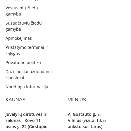
Vestuvinių žiedų
gamyba
Sužadėtuvių žiedų
gamyba
Apmokėjimas
Pristatymo terminai ir
sąlygos
Privatumo politika
Dažniausiai užduodami
klausimai
Naudinga Informacija
KAUNAS
VILNIUS
Juvelyrų dirbtuvės ir
A. Goštauto g. 8,
salonas - Kovo 11 -
Vilnius (vizitai tik iš
osios g. 22 (Girstupio
anksto susitarus)