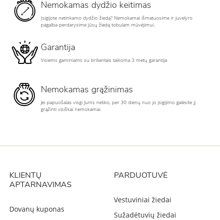
Nemokamas dydžio keitimas
Įsigijote netinkamo dydžio žiedą? Nemokamai išmatuosime ir juvelyro
pagalba perdarysime jūsų žiedą tobulam mūvėjimui.
Garantija
Visiems gaminiams su briliantais taikoma 3 metų garantija
Nemokamas grąžinimas
Jei papuošalas visgi Jums netiko, per 30 dienų nuo jo įsigijimo galėsite jį
grąžinti visiškai nemokamai.
KLIENTŲ
PARDUOTUVĖ
APTARNAVIMAS
Vestuviniai žiedai
Dovanų kuponas
Sužadėtuvių žiedai