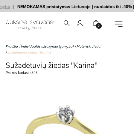
myba
|
NEMOKAMAS pristatymas Lietuvoje
|
nuolaidos iki -40%
|
|
0
Pradžia
Individualūs užsakymai (gamyba)
Moteriški žiedai
Sužadėtuvių žiedas "Karina"
Sužadėtuvių žiedas "Karina"
Prekės kodas:
z898