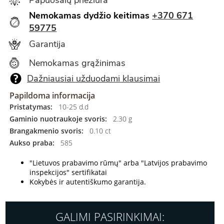
Nemokamas dydžio keitimas
+370 671
59775
Garantija
Nemokamas grąžinimas
Dažniausiai užduodami klausimai
Papildoma informacija
Pristatymas:
10-25 d.d
Gaminio nuotraukoje svoris:
2.30 g
Brangakmenio svoris:
0.10 ct
Aukso praba:
585
"Lietuvos prabavimo rūmų" arba "Latvijos prabavimo
inspekcijos" sertifikatai
Kokybės ir autentiškumo garantija.
GALIMI PASIRINKIMAI: