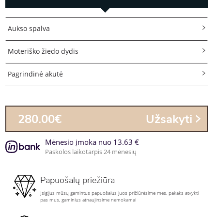
Aukso spalva
Moteriško žiedo dydis
Pagrindinė akutė
280.00€
Užsakyti
Mėnesio įmoka nuo 13.63 €
Paskolos laikotarpis 24 mėnesių
Papuošalų priežiūra
Įsigijus mūsų gamintus papuošalus juos prižiūrėsime mes, pakaks atvykti
pas mus, gaminius atnaujinsime nemokamai