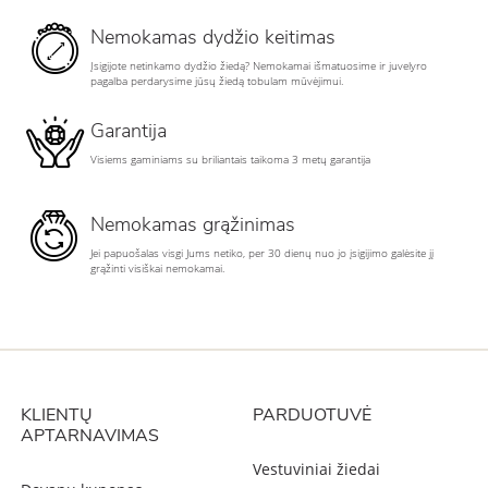
Nemokamas dydžio keitimas
Įsigijote netinkamo dydžio žiedą? Nemokamai išmatuosime ir juvelyro
pagalba perdarysime jūsų žiedą tobulam mūvėjimui.
Garantija
Visiems gaminiams su briliantais taikoma 3 metų garantija
Nemokamas grąžinimas
Jei papuošalas visgi Jums netiko, per 30 dienų nuo jo įsigijimo galėsite jį
grąžinti visiškai nemokamai.
KLIENTŲ
PARDUOTUVĖ
APTARNAVIMAS
Vestuviniai žiedai