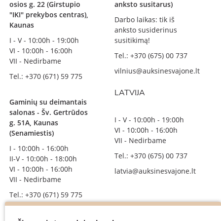
osios g. 22 (Girstupio
anksto susitarus)
"IKI" prekybos centras),
Darbo laikas: tik iš
Kaunas
anksto susiderinus
I - V - 10:00h - 19:00h
susitikimą!
VI - 10:00h - 16:00h
Tel.: +370 (675) 00 737
VII - Nedirbame
vilnius@auksinesvajone.lt
Tel.: +370 (671) 59 775
LATVIJA
Gaminių su deimantais
salonas - Šv. Gertrūdos
I - V - 10:00h - 19:00h
g. 51A, Kaunas
VI - 10:00h - 16:00h
(Senamiestis)
VII - Nedirbame
I - 10:00h - 16:00h
Tel.: +370 (675) 00 737
II-V - 10:00h - 18:00h
VI - 10:00h - 16:00h
latvia@auksinesvajone.lt
VII - Nedirbame
Tel.: +370 (671) 59 775
info@auksinesvajone.lt