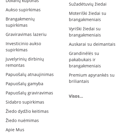
Dovanų kuponas
Sužadėtuvių žiedai
Aukso supirkimas
Moteriški žiedai su
Brangakmenių
brangakmeniais
supirkimas
Vyriški žiedai su
Graviravimas lazeriu
brangakmeniais
Investicinio aukso
Auskarai su deimantais
supirkimas
Grandinėlės su
Juvelyrinių dirbinių
pakabukais ir
remontas
brangakmeniais
Papuošalų atnaujinimas
Premium apyrankės su
briliantais
Papuošalų gamyba
Papuošalų graviravimas
Visos...
Sidabro supirkimas
Žiedo dydžio keitimas
Žiedo nuėmimas
Apie Mus