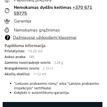
Nemokamas dydžio keitimas
+370 671
59775
Garantija
Nemokamas grąžinimas
Dažniausiai užduodami klausimai
Papildoma informacija
Pristatymas:
10-25 d.d
Aukso praba:
585
Gaminio nuotraukoje svoris:
3.28 g
Brangakmenio svoris:
2.16 ct
Akučių skaičius:
1+12 vnt.
"Lietuvos prabavimo rūmų" arba "Latvijos prabavimo
inspekcijos" sertifikatai
Kokybės ir autentiškumo garantija.