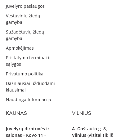
Juvelyro paslaugos
Vestuvinių žiedų
gamyba
Sužadėtuvių žiedų
gamyba
Apmokėjimas
Pristatymo terminai ir
sąlygos
Privatumo politika
Dažniausiai užduodami
klausimai
Naudinga Informacija
KAUNAS
VILNIUS
Juvelyrų dirbtuvės ir
A. Goštauto g. 8,
salonas - Kovo 11 -
Vilnius (vizitai tik iš