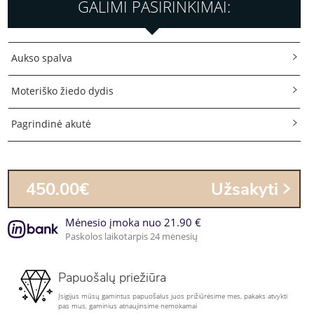
GALIMI PASIRINKIMAI:
Aukso spalva
Moteriško žiedo dydis
Pagrindinė akutė
450.00€
Užsakyti
Mėnesio įmoka nuo 21.90 €
Paskolos laikotarpis 24 mėnesių
Papuošalų priežiūra
Įsigijus mūsų gamintus papuošalus juos prižiūrėsime mes, pakaks atvykti
pas mus, gaminius atnaujinsime nemokamai