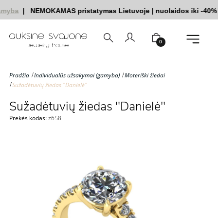
myba
|
NEMOKAMAS pristatymas Lietuvoje
|
nuolaidos iki -40%
0
Pradžia
Individualūs užsakymai (gamyba)
Moteriški žiedai
Sužadėtuvių žiedas "Danielė"
Sužadėtuvių žiedas "Danielė"
Prekės kodas:
z658