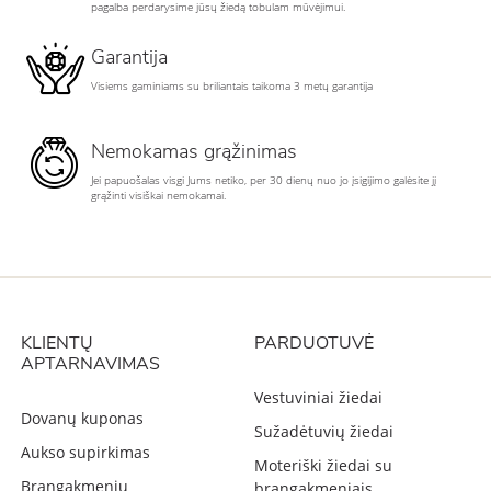
pagalba perdarysime jūsų žiedą tobulam mūvėjimui.
Garantija
Visiems gaminiams su briliantais taikoma 3 metų garantija
Nemokamas grąžinimas
Jei papuošalas visgi Jums netiko, per 30 dienų nuo jo įsigijimo galėsite jį
grąžinti visiškai nemokamai.
KLIENTŲ
PARDUOTUVĖ
APTARNAVIMAS
Vestuviniai žiedai
Dovanų kuponas
Sužadėtuvių žiedai
Aukso supirkimas
Moteriški žiedai su
Brangakmenių
brangakmeniais