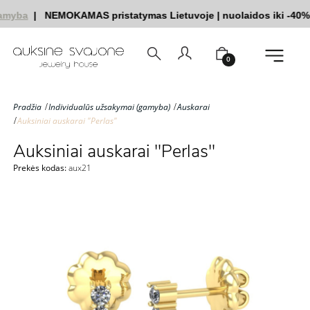
amyba
|
NEMOKAMAS pristatymas Lietuvoje
|
nuolaidos iki -40%
0
Pradžia
Individualūs užsakymai (gamyba)
Auskarai
Auksiniai auskarai "Perlas"
Auksiniai auskarai "Perlas"
Prekės kodas:
aux21