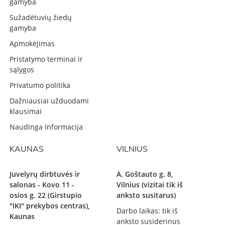
gamyba
Sužadėtuvių žiedų
gamyba
Apmokėjimas
Pristatymo terminai ir
sąlygos
Privatumo politika
Dažniausiai užduodami
klausimai
Naudinga Informacija
KAUNAS
VILNIUS
Juvelyrų dirbtuvės ir
A. Goštauto g. 8,
salonas - Kovo 11 -
Vilnius (vizitai tik iš
osios g. 22 (Girstupio
anksto susitarus)
"IKI" prekybos centras),
Darbo laikas: tik iš
Kaunas
anksto susiderinus