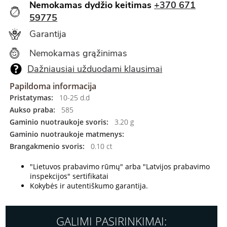
Nemokamas dydžio keitimas
+370 671
59775
Garantija
Nemokamas grąžinimas
Dažniausiai užduodami klausimai
Papildoma informacija
Pristatymas:
10-25 d.d
Aukso praba:
585
Gaminio nuotraukoje svoris:
3.20 g
Gaminio nuotraukoje matmenys:
Brangakmenio svoris:
0.10 ct
"Lietuvos prabavimo rūmų" arba "Latvijos prabavimo
inspekcijos" sertifikatai
Kokybės ir autentiškumo garantija.
GALIMI PASIRINKIMAI: