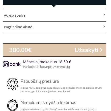
Aukso spalva
Pagrindinė akutė
380.00€
Užsakyti
Mėnesio įmoka nuo 18.50 €
Paskolos laikotarpis 24 mėnesių
Papuošalų priežiūra
Įsigijus mūsų gamintus papuošalus juos prižiūrėsime mes, pakaks atvykti
pas mus, gaminius atnaujinsime nemokamai
Nemokamas dydžio keitimas
Įsigijote netinkamo dydžio žiedą? Nemokamai išmatuosime ir juvelyro