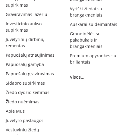
supirkimas
Vyriški žiedai su
Graviravimas lazeriu
brangakmeniais
Investicinio aukso
Auskarai su deimantais
supirkimas
Grandinėlės su
Juvelyrinių dirbinių
pakabukais ir
remontas
brangakmeniais
Papuošalų atnaujinimas
Premium apyrankės su
briliantais
Papuošalų gamyba
Papuošalų graviravimas
Visos...
Sidabro supirkimas
Žiedo dydžio keitimas
Žiedo nuėmimas
Apie Mus
Juvelyro paslaugos
Vestuvinių žiedų