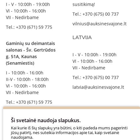
I - V - 10:00h - 19:00h
susitikimą!
VI - 10:00h - 16:00h
Tel.: +370 (675) 00 737
VII - Nedirbame
vilnius@auksinesvajone.lt
Tel.: +370 (671) 59 775
LATVIJA
Gaminių su deimantais
salonas - Šv. Gertrūdos
I - V - 10:00h - 19:00h
g. 51A, Kaunas
VI - 10:00h - 16:00h
(Senamiestis)
VII - Nedirbame
I - 10:00h - 16:00h
Tel.: +370 (675) 00 737
II-V - 10:00h - 18:00h
VI - 10:00h - 16:00h
latvia@auksinesvajone.lt
VII - Nedirbame
Tel.: +370 (671) 59 775
info@auksinesvajone.lt
Ši svetainė naudoja slapukus.
SEKITE MUS
Kai kurie iš šių slapukų yra būtini, o kiti padeda mums pagerinti
jūsų patirtį, nes suteikia informacijos apie tai, kaip svetainė
naudojama.
auksinesvajone